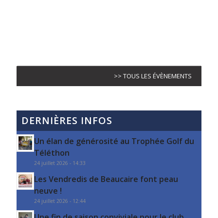
>> TOUS LES ÉVÈNEMENTS
DERNIÈRES INFOS
Un élan de générosité au Trophée Golf du
Téléthon
24 juillet 2026 - 14:33
Les Vendredis de Beaucaire font peau
neuve !
24 juillet 2026 - 12:44
Une fin de saison conviviale pour le club