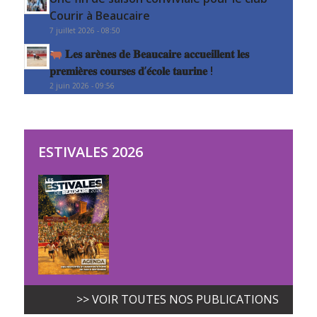
Courir à Beaucaire
7 juillet 2026 - 08:50
𝐋𝐞𝐬 𝐚𝐫𝐞̀𝐧𝐞𝐬 𝐝𝐞 𝐁𝐞𝐚𝐮𝐜𝐚𝐢𝐫𝐞 𝐚𝐜𝐜𝐮𝐞𝐢𝐥𝐥𝐞𝐧𝐭 𝐥𝐞𝐬
𝐩𝐫𝐞𝐦𝐢𝐞̀𝐫𝐞𝐬 𝐜𝐨𝐮𝐫𝐬𝐞𝐬 𝐝’𝐞́𝐜𝐨𝐥𝐞 𝐭𝐚𝐮𝐫𝐢𝐧𝐞 !
2 juin 2026 - 09:56
ESTIVALES 2026
>> VOIR TOUTES NOS PUBLICATIONS