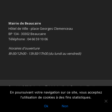
Mairie de Beaucaire
Hôtel de Ville - place Georges Clemenceau
BP 134 - 30302 Beaucaire
Téléphone : 04 66 59 10 06
Horaires d'ouverture
8h30/12h00 - 13h30/17h00 (du lundi au vendredi)
Copyright © 2016 -
Le site officiel de la ville de Beaucaire
-
Mentions
légales
En poursuivant votre navigation sur ce site, vous acceptez
l'utilisation de cookies à des fins statistiques.
Ok
Non