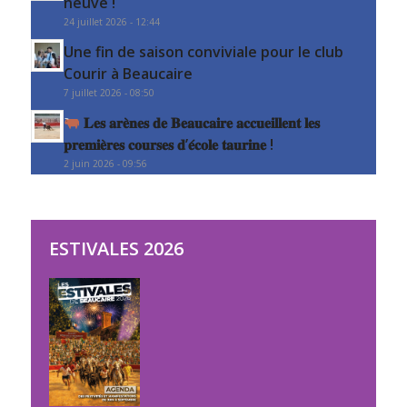
neuve !
24 juillet 2026 - 12:44
Une fin de saison conviviale pour le club
Courir à Beaucaire
7 juillet 2026 - 08:50
𝐋𝐞𝐬 𝐚𝐫𝐞̀𝐧𝐞𝐬 𝐝𝐞 𝐁𝐞𝐚𝐮𝐜𝐚𝐢𝐫𝐞 𝐚𝐜𝐜𝐮𝐞𝐢𝐥𝐥𝐞𝐧𝐭 𝐥𝐞𝐬
𝐩𝐫𝐞𝐦𝐢𝐞̀𝐫𝐞𝐬 𝐜𝐨𝐮𝐫𝐬𝐞𝐬 𝐝’𝐞́𝐜𝐨𝐥𝐞 𝐭𝐚𝐮𝐫𝐢𝐧𝐞 !
2 juin 2026 - 09:56
ESTIVALES 2026