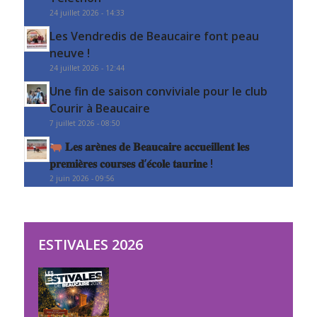
24 juillet 2026 - 14:33
Les Vendredis de Beaucaire font peau
neuve !
24 juillet 2026 - 12:44
Une fin de saison conviviale pour le club
Courir à Beaucaire
7 juillet 2026 - 08:50
𝐋𝐞𝐬 𝐚𝐫𝐞̀𝐧𝐞𝐬 𝐝𝐞 𝐁𝐞𝐚𝐮𝐜𝐚𝐢𝐫𝐞 𝐚𝐜𝐜𝐮𝐞𝐢𝐥𝐥𝐞𝐧𝐭 𝐥𝐞𝐬
𝐩𝐫𝐞𝐦𝐢𝐞̀𝐫𝐞𝐬 𝐜𝐨𝐮𝐫𝐬𝐞𝐬 𝐝’𝐞́𝐜𝐨𝐥𝐞 𝐭𝐚𝐮𝐫𝐢𝐧𝐞 !
2 juin 2026 - 09:56
ESTIVALES 2026