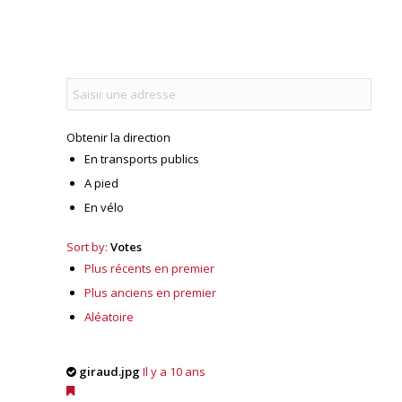
Obtenir la direction
En transports publics
A pied
En vélo
Sort by:
Votes
Plus récents en premier
Plus anciens en premier
Aléatoire
giraud.jpg
Il y a 10 ans