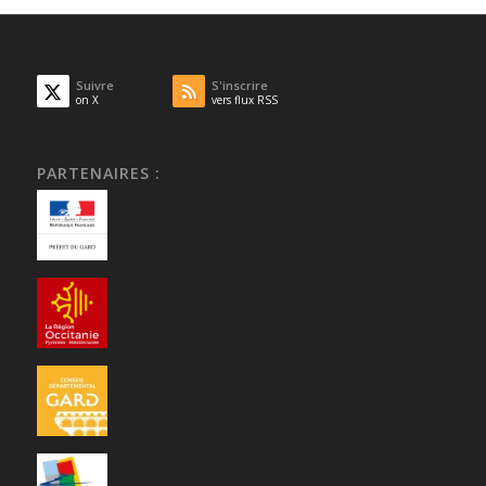
Suivre
S'inscrire
on X
vers flux RSS
PARTENAIRES :