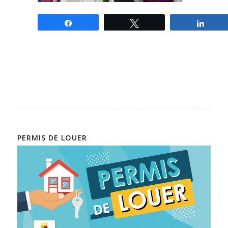
Partagez
Tweetez
Parta
PERMIS DE LOUER