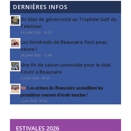
DERNIÈRES INFOS
Un élan de générosité au Trophée Golf du
Téléthon
24 juillet 2026 - 14:33
Les Vendredis de Beaucaire font peau
neuve !
24 juillet 2026 - 12:44
Une fin de saison conviviale pour le club
Courir à Beaucaire
7 juillet 2026 - 08:50
𝐋𝐞𝐬 𝐚𝐫𝐞̀𝐧𝐞𝐬 𝐝𝐞 𝐁𝐞𝐚𝐮𝐜𝐚𝐢𝐫𝐞 𝐚𝐜𝐜𝐮𝐞𝐢𝐥𝐥𝐞𝐧𝐭 𝐥𝐞𝐬
𝐩𝐫𝐞𝐦𝐢𝐞̀𝐫𝐞𝐬 𝐜𝐨𝐮𝐫𝐬𝐞𝐬 𝐝’𝐞́𝐜𝐨𝐥𝐞 𝐭𝐚𝐮𝐫𝐢𝐧𝐞 !
2 juin 2026 - 09:56
ESTIVALES 2026