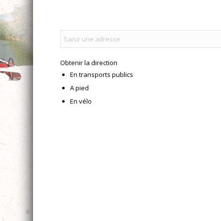
Obtenir la direction
En transports publics
A pied
En vélo