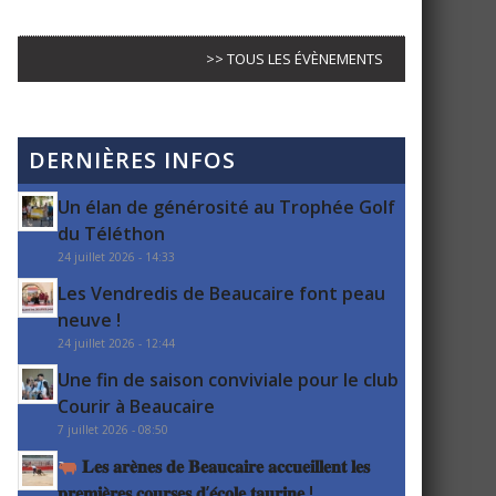
>> TOUS LES ÉVÈNEMENTS
DERNIÈRES INFOS
Un élan de générosité au Trophée Golf
du Téléthon
24 juillet 2026 - 14:33
Les Vendredis de Beaucaire font peau
neuve !
24 juillet 2026 - 12:44
Une fin de saison conviviale pour le club
Courir à Beaucaire
7 juillet 2026 - 08:50
𝐋𝐞𝐬 𝐚𝐫𝐞̀𝐧𝐞𝐬 𝐝𝐞 𝐁𝐞𝐚𝐮𝐜𝐚𝐢𝐫𝐞 𝐚𝐜𝐜𝐮𝐞𝐢𝐥𝐥𝐞𝐧𝐭 𝐥𝐞𝐬
𝐩𝐫𝐞𝐦𝐢𝐞̀𝐫𝐞𝐬 𝐜𝐨𝐮𝐫𝐬𝐞𝐬 𝐝’𝐞́𝐜𝐨𝐥𝐞 𝐭𝐚𝐮𝐫𝐢𝐧𝐞 !