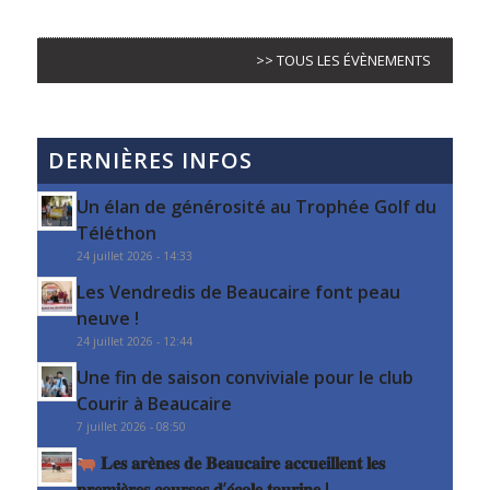
>> TOUS LES ÉVÈNEMENTS
DERNIÈRES INFOS
Un élan de générosité au Trophée Golf du
Téléthon
24 juillet 2026 - 14:33
Les Vendredis de Beaucaire font peau
neuve !
24 juillet 2026 - 12:44
Une fin de saison conviviale pour le club
Courir à Beaucaire
7 juillet 2026 - 08:50
𝐋𝐞𝐬 𝐚𝐫𝐞̀𝐧𝐞𝐬 𝐝𝐞 𝐁𝐞𝐚𝐮𝐜𝐚𝐢𝐫𝐞 𝐚𝐜𝐜𝐮𝐞𝐢𝐥𝐥𝐞𝐧𝐭 𝐥𝐞𝐬
𝐩𝐫𝐞𝐦𝐢𝐞̀𝐫𝐞𝐬 𝐜𝐨𝐮𝐫𝐬𝐞𝐬 𝐝’𝐞́𝐜𝐨𝐥𝐞 𝐭𝐚𝐮𝐫𝐢𝐧𝐞 !