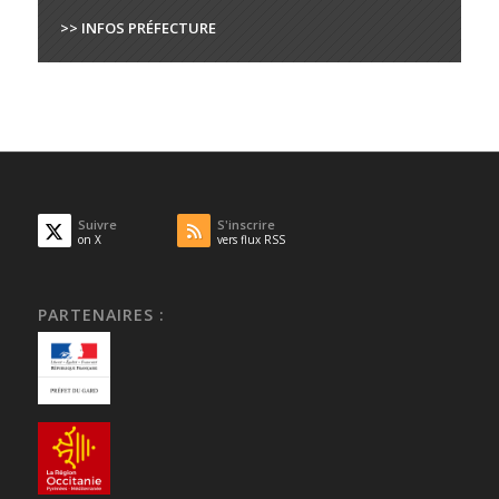
>> INFOS PRÉFECTURE
Suivre
S'inscrire
on X
vers flux RSS
PARTENAIRES :