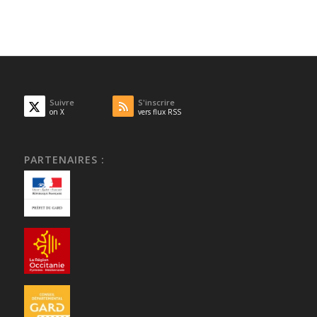
Suivre
S'inscrire
on X
vers flux RSS
PARTENAIRES :