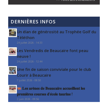
DERNIÈRES INFOS
Un élan de générosité au Trophée Golf du
Téléthon
24 juillet 2026 - 14:33
Les Vendredis de Beaucaire font peau
neuve !
24 juillet 2026 - 12:44
Une fin de saison conviviale pour le club
Courir à Beaucaire
7 juillet 2026 - 08:50
𝐋𝐞𝐬 𝐚𝐫𝐞̀𝐧𝐞𝐬 𝐝𝐞 𝐁𝐞𝐚𝐮𝐜𝐚𝐢𝐫𝐞 𝐚𝐜𝐜𝐮𝐞𝐢𝐥𝐥𝐞𝐧𝐭 𝐥𝐞𝐬
𝐩𝐫𝐞𝐦𝐢𝐞̀𝐫𝐞𝐬 𝐜𝐨𝐮𝐫𝐬𝐞𝐬 𝐝’𝐞́𝐜𝐨𝐥𝐞 𝐭𝐚𝐮𝐫𝐢𝐧𝐞 !
2 juin 2026 - 09:56