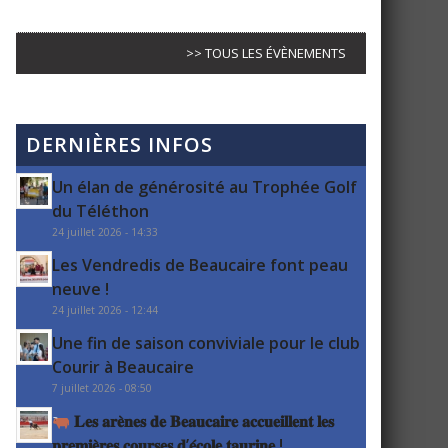
>> TOUS LES ÉVÈNEMENTS
DERNIÈRES INFOS
Un élan de générosité au Trophée Golf
du Téléthon
24 juillet 2026 - 14:33
Les Vendredis de Beaucaire font peau
neuve !
24 juillet 2026 - 12:44
Une fin de saison conviviale pour le club
Courir à Beaucaire
7 juillet 2026 - 08:50
𝐋𝐞𝐬 𝐚𝐫𝐞̀𝐧𝐞𝐬 𝐝𝐞 𝐁𝐞𝐚𝐮𝐜𝐚𝐢𝐫𝐞 𝐚𝐜𝐜𝐮𝐞𝐢𝐥𝐥𝐞𝐧𝐭 𝐥𝐞𝐬
𝐩𝐫𝐞𝐦𝐢𝐞̀𝐫𝐞𝐬 𝐜𝐨𝐮𝐫𝐬𝐞𝐬 𝐝’𝐞́𝐜𝐨𝐥𝐞 𝐭𝐚𝐮𝐫𝐢𝐧𝐞 !