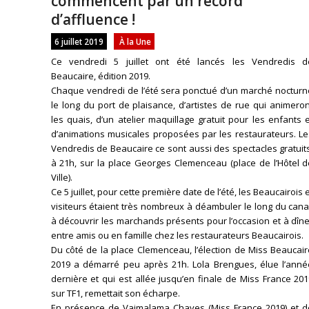
commencent par un record
d’affluence !
6 juillet 2019
À la Une
Ce vendredi 5 juillet ont été lancés les Vendredis d
Beaucaire, édition 2019.
Chaque vendredi de l’été sera ponctué d’un marché nocturn
le long du port de plaisance, d’artistes de rue qui animero
les quais, d’un atelier maquillage gratuit pour les enfants 
d’animations musicales proposées par les restaurateurs. Le
Vendredis de Beaucaire ce sont aussi des spectacles gratuit
à 21h, sur la place Georges Clemenceau (place de l’Hôtel d
Ville).
Ce 5 juillet, pour cette première date de l’été, les Beaucairois 
visiteurs étaient très nombreux à déambuler le long du cana
à découvrir les marchands présents pour l’occasion et à dîn
entre amis ou en famille chez les restaurateurs Beaucairois.
Du côté de la place Clemenceau, l’élection de Miss Beaucai
2019 a démarré peu après 21h. Lola Brengues, élue l’anné
dernière et qui est allée jusqu’en finale de Miss France 20
sur TF1, remettait son écharpe.
En présence de Vaimalama Chaves (Miss France 2019) et d