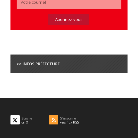
>> INFOS PRÉFECTURE
Suivre
S'inscrire
on X
vers flux RSS