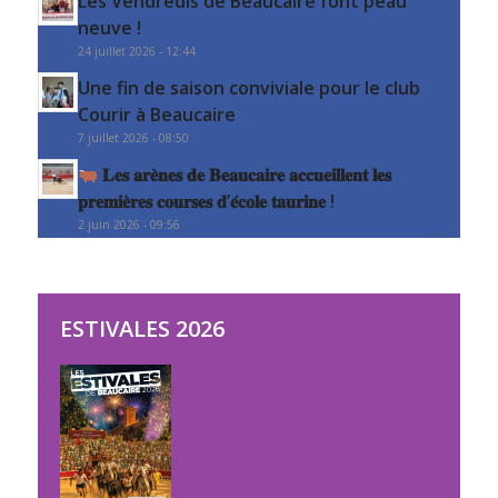
Les Vendredis de Beaucaire font peau
neuve !
24 juillet 2026 - 12:44
Une fin de saison conviviale pour le club
Courir à Beaucaire
7 juillet 2026 - 08:50
𝐋𝐞𝐬 𝐚𝐫𝐞̀𝐧𝐞𝐬 𝐝𝐞 𝐁𝐞𝐚𝐮𝐜𝐚𝐢𝐫𝐞 𝐚𝐜𝐜𝐮𝐞𝐢𝐥𝐥𝐞𝐧𝐭 𝐥𝐞𝐬
𝐩𝐫𝐞𝐦𝐢𝐞̀𝐫𝐞𝐬 𝐜𝐨𝐮𝐫𝐬𝐞𝐬 𝐝’𝐞́𝐜𝐨𝐥𝐞 𝐭𝐚𝐮𝐫𝐢𝐧𝐞 !
2 juin 2026 - 09:56
ESTIVALES 2026