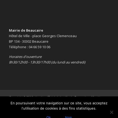
Mairie de Beaucaire
Hôtel de Ville - place Georges Clemenceau
BP 134 - 30302 Beaucaire
Téléphone : 04 66 59 10 06
Horaires d'ouverture
8h30/12h00 - 13h30/17h00 (du lundi au vendredi)
Copyright © 2016 -
Le site officiel de la ville de Beaucaire
-
Mentions
légales
En poursuivant votre navigation sur ce site, vous acceptez
l'utilisation de cookies à des fins statistiques.
Ok
Non