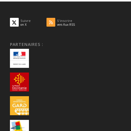
Suivre
S'inscrire
on X
vers flux RSS
PARTENAIRES :