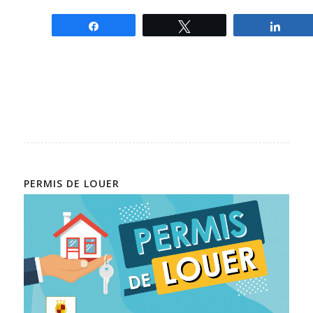
Partagez
Tweetez
Parta
PERMIS DE LOUER