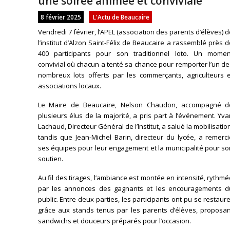
une soirée animée et conviviale
8 février 2025
L'Actu de Beaucaire
Vendredi 7 février, l’APEL (association des parents d’élèves) 
l’institut d’Alzon Saint-Félix de Beaucaire a rassemblé près 
400 participants pour son traditionnel loto. Un momen
convivial où chacun a tenté sa chance pour remporter l’un d
nombreux lots offerts par les commerçants, agriculteurs e
associations locaux.
Le Maire de Beaucaire, Nelson Chaudon, accompagné d
plusieurs élus de la majorité, a pris part à l’événement. Yv
Lachaud, Directeur Général de l’Institut, a salué la mobilisatio
tandis que Jean-Michel Barin, directeur du lycée, a remerc
ses équipes pour leur engagement et la municipalité pour s
soutien.
Au fil des tirages, l’ambiance est montée en intensité, rythm
par les annonces des gagnants et les encouragements d
public. Entre deux parties, les participants ont pu se restaur
grâce aux stands tenus par les parents d’élèves, proposan
sandwichs et douceurs préparés pour l’occasion.