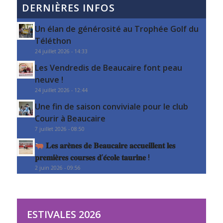
DERNIÈRES INFOS
Un élan de générosité au Trophée Golf du
Téléthon
24 juillet 2026 - 14:33
Les Vendredis de Beaucaire font peau
neuve !
24 juillet 2026 - 12:44
Une fin de saison conviviale pour le club
Courir à Beaucaire
7 juillet 2026 - 08:50
𝐋𝐞𝐬 𝐚𝐫𝐞̀𝐧𝐞𝐬 𝐝𝐞 𝐁𝐞𝐚𝐮𝐜𝐚𝐢𝐫𝐞 𝐚𝐜𝐜𝐮𝐞𝐢𝐥𝐥𝐞𝐧𝐭 𝐥𝐞𝐬
𝐩𝐫𝐞𝐦𝐢𝐞̀𝐫𝐞𝐬 𝐜𝐨𝐮𝐫𝐬𝐞𝐬 𝐝’𝐞́𝐜𝐨𝐥𝐞 𝐭𝐚𝐮𝐫𝐢𝐧𝐞 !
2 juin 2026 - 09:56
ESTIVALES 2026