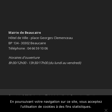
Mairie de Beaucaire
Hôtel de Ville - place Georges Clemenceau
BP 134 - 30302 Beaucaire
Téléphone : 04 66 59 10 06
Horaires d'ouverture
8h30/12h00 - 13h30/17h00 (du lundi au vendredi)
Copyright © 2016 -
Le site officiel de la ville de Beaucaire
-
Mentions
légales
En poursuivant votre navigation sur ce site, vous acceptez
l'utilisation de cookies à des fins statistiques.