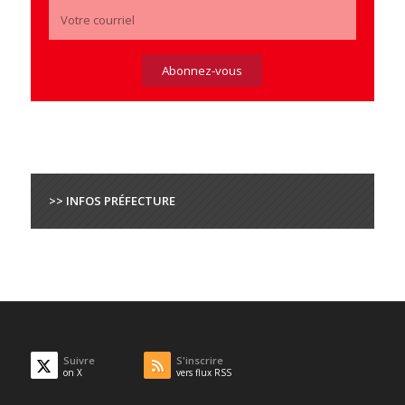
>> INFOS PRÉFECTURE
Suivre
S'inscrire
on X
vers flux RSS