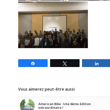
Partagez
Tweetez
Parta
Vous aimerez peut-être aussi
American Bike : Une 6ème édition
extraordinaire !