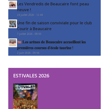
Les Vendredis de Beaucaire font peau
neuve !
24 juillet 2026 - 12:44
Une fin de saison conviviale pour le club
Courir à Beaucaire
7 juillet 2026 - 08:50
𝐋𝐞𝐬 𝐚𝐫𝐞̀𝐧𝐞𝐬 𝐝𝐞 𝐁𝐞𝐚𝐮𝐜𝐚𝐢𝐫𝐞 𝐚𝐜𝐜𝐮𝐞𝐢𝐥𝐥𝐞𝐧𝐭 𝐥𝐞𝐬
𝐩𝐫𝐞𝐦𝐢𝐞̀𝐫𝐞𝐬 𝐜𝐨𝐮𝐫𝐬𝐞𝐬 𝐝’𝐞́𝐜𝐨𝐥𝐞 𝐭𝐚𝐮𝐫𝐢𝐧𝐞 !
2 juin 2026 - 09:56
ESTIVALES 2026