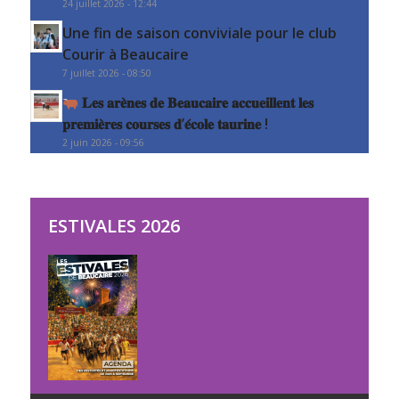
24 juillet 2026 - 12:44
Une fin de saison conviviale pour le club
Courir à Beaucaire
7 juillet 2026 - 08:50
𝐋𝐞𝐬 𝐚𝐫𝐞̀𝐧𝐞𝐬 𝐝𝐞 𝐁𝐞𝐚𝐮𝐜𝐚𝐢𝐫𝐞 𝐚𝐜𝐜𝐮𝐞𝐢𝐥𝐥𝐞𝐧𝐭 𝐥𝐞𝐬
𝐩𝐫𝐞𝐦𝐢𝐞̀𝐫𝐞𝐬 𝐜𝐨𝐮𝐫𝐬𝐞𝐬 𝐝’𝐞́𝐜𝐨𝐥𝐞 𝐭𝐚𝐮𝐫𝐢𝐧𝐞 !
2 juin 2026 - 09:56
ESTIVALES 2026