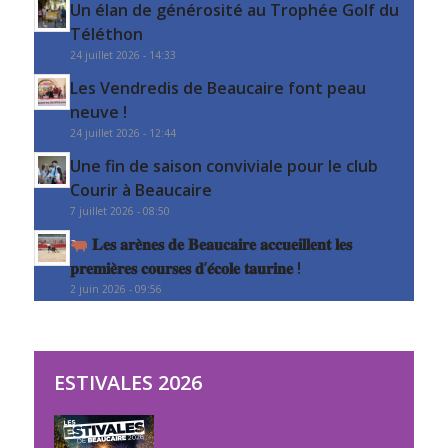
Un élan de générosité au Trophée Golf du
Téléthon
24 juillet 2026 - 14:33
Les Vendredis de Beaucaire font peau
neuve !
24 juillet 2026 - 12:44
Une fin de saison conviviale pour le club
Courir à Beaucaire
7 juillet 2026 - 08:50
𝐋𝐞𝐬 𝐚𝐫𝐞̀𝐧𝐞𝐬 𝐝𝐞 𝐁𝐞𝐚𝐮𝐜𝐚𝐢𝐫𝐞 𝐚𝐜𝐜𝐮𝐞𝐢𝐥𝐥𝐞𝐧𝐭 𝐥𝐞𝐬
𝐩𝐫𝐞𝐦𝐢𝐞̀𝐫𝐞𝐬 𝐜𝐨𝐮𝐫𝐬𝐞𝐬 𝐝’𝐞́𝐜𝐨𝐥𝐞 𝐭𝐚𝐮𝐫𝐢𝐧𝐞 !
2 juin 2026 - 09:56
ESTIVALES 2026