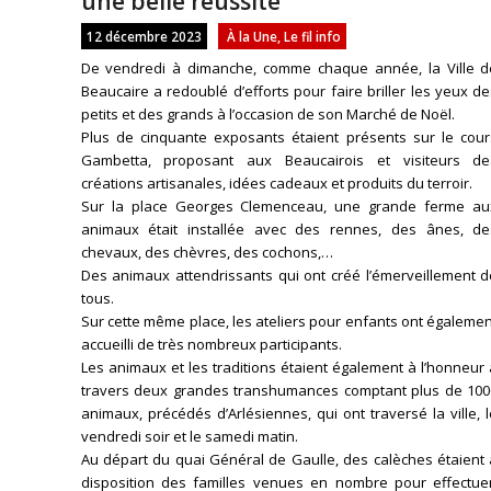
une belle réussite
12 décembre 2023
À la Une
,
Le fil info
De vendredi à dimanche, comme chaque année, la Ville d
Beaucaire a redoublé d’efforts pour faire briller les yeux d
petits et des grands à l’occasion de son Marché de Noël.
Plus de cinquante exposants étaient présents sur le cour
Gambetta, proposant aux Beaucairois et visiteurs de
créations artisanales, idées cadeaux et produits du terroir.
Sur la place Georges Clemenceau, une grande ferme au
animaux était installée avec des rennes, des ânes, de
chevaux, des chèvres, des cochons,…
Des animaux attendrissants qui ont créé l’émerveillement d
tous.
Sur cette même place, les ateliers pour enfants ont égaleme
accueilli de très nombreux participants.
Les animaux et les traditions étaient également à l’honneur
travers deux grandes transhumances comptant plus de 100
animaux, précédés d’Arlésiennes, qui ont traversé la ville, 
vendredi soir et le samedi matin.
Au départ du quai Général de Gaulle, des calèches étaient 
disposition des familles venues en nombre pour effectuer