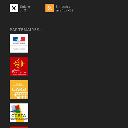
Suivre
S'inscrire
on X
vers flux RSS
PARTENAIRES :