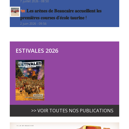
7 juillet 2026 - 08:50
𝐋𝐞𝐬 𝐚𝐫𝐞̀𝐧𝐞𝐬 𝐝𝐞 𝐁𝐞𝐚𝐮𝐜𝐚𝐢𝐫𝐞 𝐚𝐜𝐜𝐮𝐞𝐢𝐥𝐥𝐞𝐧𝐭 𝐥𝐞𝐬
𝐩𝐫𝐞𝐦𝐢𝐞̀𝐫𝐞𝐬 𝐜𝐨𝐮𝐫𝐬𝐞𝐬 𝐝’𝐞́𝐜𝐨𝐥𝐞 𝐭𝐚𝐮𝐫𝐢𝐧𝐞 !
2 juin 2026 - 09:56
ESTIVALES 2026
>> VOIR TOUTES NOS PUBLICATIONS