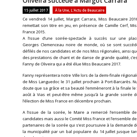
Oliveira succède à Margot Carrara
15 juillet 2017
À la Une
,
L'Actu de Beaucaire
Ce vendredi 14 juillet, Margot Carrara, Miss Beaucaire 201
remettait son titre en jeu, en présence de Camille Cerf, Mi
France 2015.
A l’issue d’une soirée-spectacle à succès sur une plac
Georges Clemenceau noire de monde, où se sont succéd
défilés de nos candidates et de nos Miss régionales, ainsi q
des prestations de chant et de danse de grande qualité, c’e
Fanny de Oliveira qui a été élue Miss Beaucaire 2017.
Fanny représentera notre Ville lors de la demi-finale régiona
de Miss Languedoc le 31 juillet prochain à Port-Barcarès. N
doute que sa grâce et sa beauté l’emmèneront à la finale le
août à Vias et peut-être même jusqu’à la grande soirée d
l’élection de Miss France en décembre prochain.
A l’issue de la soirée, le Maire a remercié l’ensemble de
candidates mais aussi le Comité Miss France et l’ensemble d
partenaires de la soirée qui s’est poursuivie à la demande 
la municipalité par un bal populaire du 14 juillet jusque ta