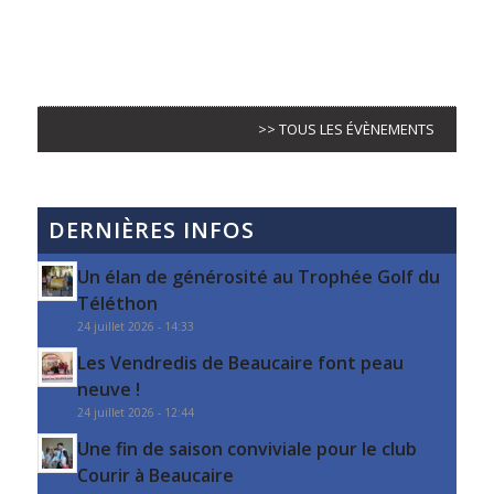
>> TOUS LES ÉVÈNEMENTS
DERNIÈRES INFOS
Un élan de générosité au Trophée Golf du
Téléthon
24 juillet 2026 - 14:33
Les Vendredis de Beaucaire font peau
neuve !
24 juillet 2026 - 12:44
Une fin de saison conviviale pour le club
Courir à Beaucaire