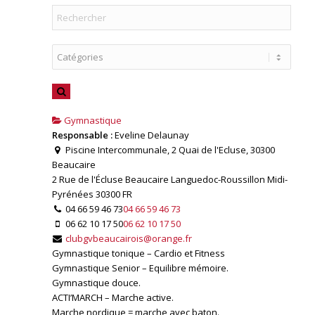
Gymnastique
Responsable :
Eveline Delaunay
Piscine Intercommunale, 2 Quai de l'Ecluse, 30300
Beaucaire
2 Rue de l'Écluse
Beaucaire
Languedoc-Roussillon Midi-
Pyrénées
30300
FR
04 66 59 46 73
04 66 59 46 73
06 62 10 17 50
06 62 10 17 50
clubgvbeaucairois@orange.fr
Gymnastique tonique – Cardio et Fitness
Gymnastique Senior – Equilibre mémoire.
Gymnastique douce.
ACTI’MARCH – Marche active.
Marche nordique = marche avec baton.