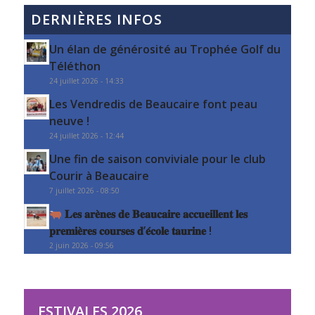
DERNIÈRES INFOS
Un élan de générosité au Trophée Golf du
Téléthon
24 juillet 2026 - 14:33
Les Vendredis de Beaucaire font peau
neuve !
24 juillet 2026 - 12:44
Une fin de saison conviviale pour le club
Courir à Beaucaire
7 juillet 2026 - 08:50
𝐋𝐞𝐬 𝐚𝐫𝐞̀𝐧𝐞𝐬 𝐝𝐞 𝐁𝐞𝐚𝐮𝐜𝐚𝐢𝐫𝐞 𝐚𝐜𝐜𝐮𝐞𝐢𝐥𝐥𝐞𝐧𝐭 𝐥𝐞𝐬
𝐩𝐫𝐞𝐦𝐢𝐞̀𝐫𝐞𝐬 𝐜𝐨𝐮𝐫𝐬𝐞𝐬 𝐝’𝐞́𝐜𝐨𝐥𝐞 𝐭𝐚𝐮𝐫𝐢𝐧𝐞 !
2 juin 2026 - 09:56
ESTIVALES 2026