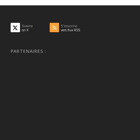
Suivre
S'inscrire
on X
vers flux RSS
PARTENAIRES :