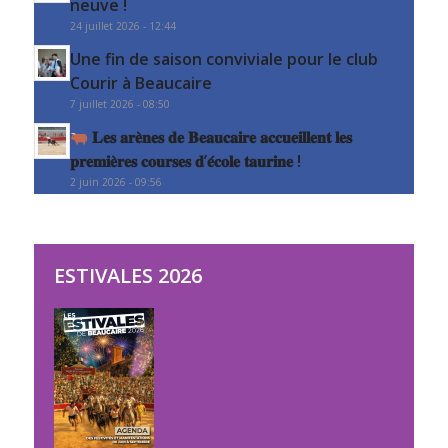
neuve !
24 juillet 2026 - 12:44
Une fin de saison conviviale pour le club
Courir à Beaucaire
7 juillet 2026 - 08:50
𝐋𝐞𝐬 𝐚𝐫𝐞̀𝐧𝐞𝐬 𝐝𝐞 𝐁𝐞𝐚𝐮𝐜𝐚𝐢𝐫𝐞 𝐚𝐜𝐜𝐮𝐞𝐢𝐥𝐥𝐞𝐧𝐭 𝐥𝐞𝐬
𝐩𝐫𝐞𝐦𝐢𝐞̀𝐫𝐞𝐬 𝐜𝐨𝐮𝐫𝐬𝐞𝐬 𝐝’𝐞́𝐜𝐨𝐥𝐞 𝐭𝐚𝐮𝐫𝐢𝐧𝐞 !
2 juin 2026 - 09:56
ESTIVALES 2026