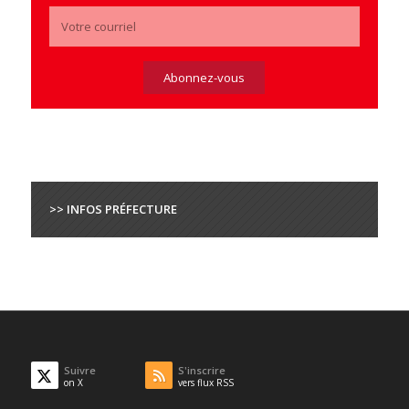
>> INFOS PRÉFECTURE
Suivre
S'inscrire
on X
vers flux RSS