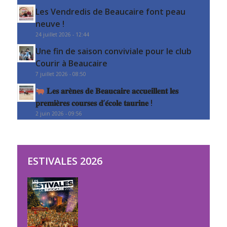
Les Vendredis de Beaucaire font peau
neuve !
24 juillet 2026 - 12:44
Une fin de saison conviviale pour le club
Courir à Beaucaire
7 juillet 2026 - 08:50
𝐋𝐞𝐬 𝐚𝐫𝐞̀𝐧𝐞𝐬 𝐝𝐞 𝐁𝐞𝐚𝐮𝐜𝐚𝐢𝐫𝐞 𝐚𝐜𝐜𝐮𝐞𝐢𝐥𝐥𝐞𝐧𝐭 𝐥𝐞𝐬
𝐩𝐫𝐞𝐦𝐢𝐞̀𝐫𝐞𝐬 𝐜𝐨𝐮𝐫𝐬𝐞𝐬 𝐝’𝐞́𝐜𝐨𝐥𝐞 𝐭𝐚𝐮𝐫𝐢𝐧𝐞 !
2 juin 2026 - 09:56
ESTIVALES 2026