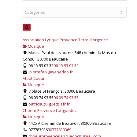
Association Lyrique Provence Terre d'Argence
Musique
Mas st Paul de Livourne, 548 chemin du Mas du
Consul, 30300 Beaucaire
06 15 93 07 32
06 15 93 07 32
jp.prtefaix@wanadoo.fr
Atout Coeur
Musique
7 place St François, 30300 Beaucaire
06 09 74 93 55
06 09 74 93 55
patricia.guiguet@sfr.fr
Choeur Provence Languedoc
Musique
4425 A Chemin de Beauvoir, 30300 Beaucaire
0777839369
0777839369
choeurprovencelanguedoc@gmail.com