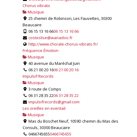
Chorus vibrato
Musique
25 chemin de Robinson, Les Fauvettes, 30300
Beaucaire
06 15 13 16 66
06 15 13 16 66
costeslise@wanadoo.fr
http://www.chorale-chorus-vibrato.fr/
Fréquence Émotion
Musique
40 avenue du Maréchal Juin
06 21 00 20 16
06 21 00 20 16
Impulsif Records
Musique
3 route de Comps
06 31 28 35 22
06 31 28 35 22
impulsifrecords@gmail.com
Les oreilles en eventail
Musique
Mas du Boschet Neuf, 1059D chemin du Mas des
Consuls, 30300 Beaucaire
0466745655
0466745655