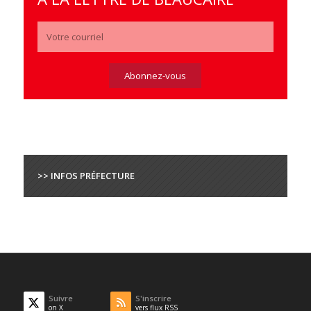
>> INFOS PRÉFECTURE
Suivre
S'inscrire
on X
vers flux RSS