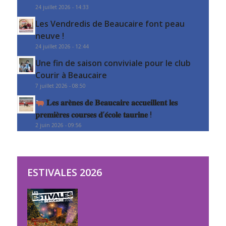
24 juillet 2026 - 14:33
Les Vendredis de Beaucaire font peau
neuve !
24 juillet 2026 - 12:44
Une fin de saison conviviale pour le club
Courir à Beaucaire
7 juillet 2026 - 08:50
𝐋𝐞𝐬 𝐚𝐫𝐞̀𝐧𝐞𝐬 𝐝𝐞 𝐁𝐞𝐚𝐮𝐜𝐚𝐢𝐫𝐞 𝐚𝐜𝐜𝐮𝐞𝐢𝐥𝐥𝐞𝐧𝐭 𝐥𝐞𝐬
𝐩𝐫𝐞𝐦𝐢𝐞̀𝐫𝐞𝐬 𝐜𝐨𝐮𝐫𝐬𝐞𝐬 𝐝’𝐞́𝐜𝐨𝐥𝐞 𝐭𝐚𝐮𝐫𝐢𝐧𝐞 !
2 juin 2026 - 09:56
ESTIVALES 2026