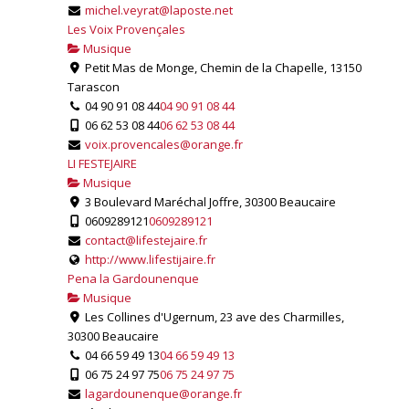
michel.veyrat@laposte.net
Les Voix Provençales
Musique
Petit Mas de Monge, Chemin de la Chapelle, 13150
Tarascon
04 90 91 08 44
04 90 91 08 44
06 62 53 08 44
06 62 53 08 44
voix.provencales@orange.fr
LI FESTEJAIRE
Musique
3 Boulevard Maréchal Joffre, 30300 Beaucaire
0609289121
0609289121
contact@lifestejaire.fr
http://www.lifestijaire.fr
Pena la Gardounenque
Musique
Les Collines d'Ugernum, 23 ave des Charmilles,
30300 Beaucaire
04 66 59 49 13
04 66 59 49 13
06 75 24 97 75
06 75 24 97 75
lagardounenque@orange.fr