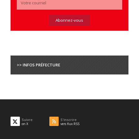
>> INFOS PRÉFECTURE
Suivre
S'inscrire
on X
vers flux RSS