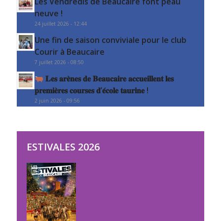
Les Vendredis de Beaucaire font peau
neuve !
24 juillet 2026 - 12:44
Une fin de saison conviviale pour le club
Courir à Beaucaire
7 juillet 2026 - 08:50
𝐋𝐞𝐬 𝐚𝐫𝐞̀𝐧𝐞𝐬 𝐝𝐞 𝐁𝐞𝐚𝐮𝐜𝐚𝐢𝐫𝐞 𝐚𝐜𝐜𝐮𝐞𝐢𝐥𝐥𝐞𝐧𝐭 𝐥𝐞𝐬
𝐩𝐫𝐞𝐦𝐢𝐞̀𝐫𝐞𝐬 𝐜𝐨𝐮𝐫𝐬𝐞𝐬 𝐝’𝐞́𝐜𝐨𝐥𝐞 𝐭𝐚𝐮𝐫𝐢𝐧𝐞 !
2 juin 2026 - 09:56
ESTIVALES 2026