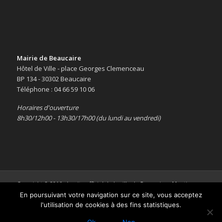
Mairie de Beaucaire
Hôtel de Ville - place Georges Clemenceau
BP 134 - 30302 Beaucaire
Téléphone : 04 66 59 10 06
Horaires d'ouverture
8h30/12h00 - 13h30/17h00 (du lundi au vendredi)
Copyright © 2016 -
Le site officiel de la ville de Beaucaire
-
Mentions
légales
En poursuivant votre navigation sur ce site, vous acceptez
l'utilisation de cookies à des fins statistiques.