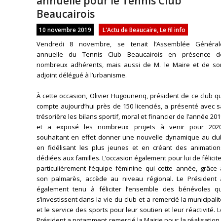
annuelle pour le Tennis Club
Beaucairois
10 novembre 2019
L'Actu de Beaucaire
,
Le fil info
Vendredi 8 novembre, se tenait l’Assemblée Général
annuelle du Tennis Club Beaucairois en présence d
nombreux adhérents, mais aussi de M. le Maire et de so
adjoint délégué à l’urbanisme.
À cette occasion, Olivier Hugounenq, président de ce club q
compte aujourd’hui près de 150 licenciés, a présenté avec 
trésorière les bilans sportif, moral et financier de l’année 20
et a exposé les nombreux projets à venir pour 2020
souhaitant en effet donner une nouvelle dynamique au clu
en fidélisant les plus jeunes et en créant des animation
dédiées aux familles. L’occasion également pour lui de félicit
particulièrement l’équipe féminine qui cette année, grâce 
son palmarès, accède au niveau régional. Le Président 
également tenu à féliciter l’ensemble des bénévoles qu
s’investissent dans la vie du club et a remercié la municipali
et le service des sports pour leur soutien et leur réactivité. 
Président a notamment remercié la Mairie pour la réalisation 