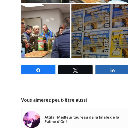
Partagez
Tweetez
Parta
Vous aimerez peut-être aussi
Attila : Meilleur taureau de la finale de la
Palme d’Or !