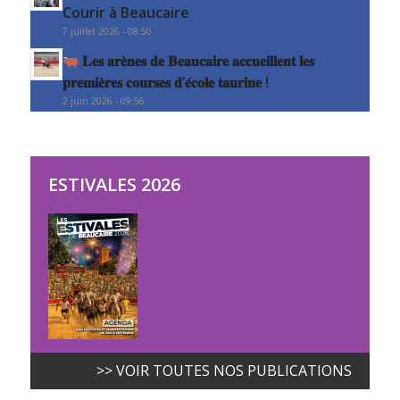
Courir à Beaucaire
7 juillet 2026 - 08:50
𝐋𝐞𝐬 𝐚𝐫𝐞̀𝐧𝐞𝐬 𝐝𝐞 𝐁𝐞𝐚𝐮𝐜𝐚𝐢𝐫𝐞 𝐚𝐜𝐜𝐮𝐞𝐢𝐥𝐥𝐞𝐧𝐭 𝐥𝐞𝐬
𝐩𝐫𝐞𝐦𝐢𝐞̀𝐫𝐞𝐬 𝐜𝐨𝐮𝐫𝐬𝐞𝐬 𝐝’𝐞́𝐜𝐨𝐥𝐞 𝐭𝐚𝐮𝐫𝐢𝐧𝐞 !
2 juin 2026 - 09:56
ESTIVALES 2026
>> VOIR TOUTES NOS PUBLICATIONS