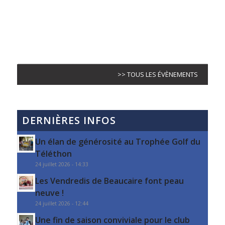
>> TOUS LES ÉVÈNEMENTS
DERNIÈRES INFOS
Un élan de générosité au Trophée Golf du
Téléthon
24 juillet 2026 - 14:33
Les Vendredis de Beaucaire font peau
neuve !
24 juillet 2026 - 12:44
Une fin de saison conviviale pour le club