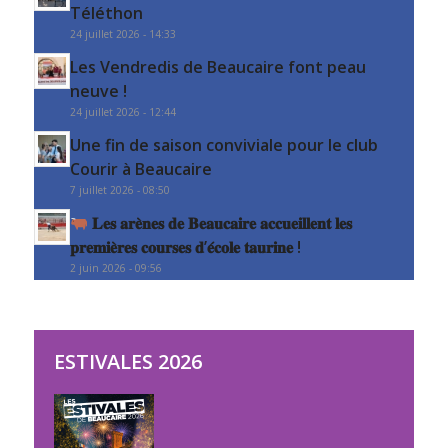
Téléthon
24 juillet 2026 - 14:33
Les Vendredis de Beaucaire font peau
neuve !
24 juillet 2026 - 12:44
Une fin de saison conviviale pour le club
Courir à Beaucaire
7 juillet 2026 - 08:50
𝐋𝐞𝐬 𝐚𝐫𝐞̀𝐧𝐞𝐬 𝐝𝐞 𝐁𝐞𝐚𝐮𝐜𝐚𝐢𝐫𝐞 𝐚𝐜𝐜𝐮𝐞𝐢𝐥𝐥𝐞𝐧𝐭 𝐥𝐞𝐬
𝐩𝐫𝐞𝐦𝐢𝐞̀𝐫𝐞𝐬 𝐜𝐨𝐮𝐫𝐬𝐞𝐬 𝐝’𝐞́𝐜𝐨𝐥𝐞 𝐭𝐚𝐮𝐫𝐢𝐧𝐞 !
2 juin 2026 - 09:56
ESTIVALES 2026