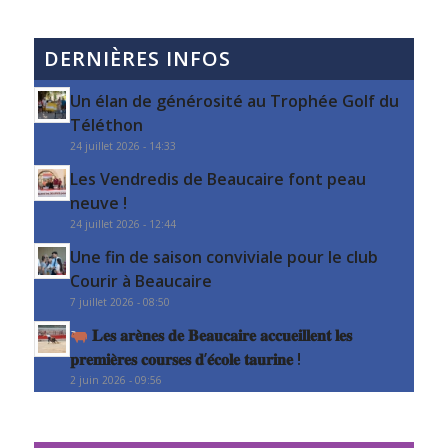
DERNIÈRES INFOS
Un élan de générosité au Trophée Golf du
Téléthon
24 juillet 2026 - 14:33
Les Vendredis de Beaucaire font peau
neuve !
24 juillet 2026 - 12:44
Une fin de saison conviviale pour le club
Courir à Beaucaire
7 juillet 2026 - 08:50
𝐋𝐞𝐬 𝐚𝐫𝐞̀𝐧𝐞𝐬 𝐝𝐞 𝐁𝐞𝐚𝐮𝐜𝐚𝐢𝐫𝐞 𝐚𝐜𝐜𝐮𝐞𝐢𝐥𝐥𝐞𝐧𝐭 𝐥𝐞𝐬
𝐩𝐫𝐞𝐦𝐢𝐞̀𝐫𝐞𝐬 𝐜𝐨𝐮𝐫𝐬𝐞𝐬 𝐝’𝐞́𝐜𝐨𝐥𝐞 𝐭𝐚𝐮𝐫𝐢𝐧𝐞 !
2 juin 2026 - 09:56