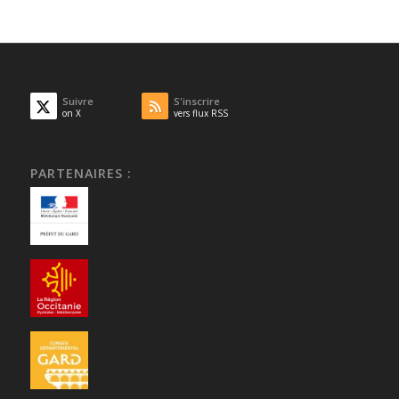
Suivre
S'inscrire
on X
vers flux RSS
PARTENAIRES :