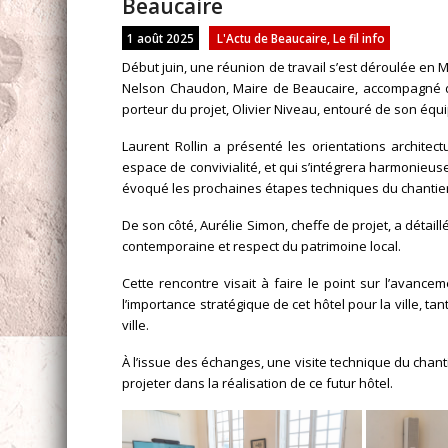
Beaucaire
1 août 2025
L'Actu de Beaucaire
,
Le fil info
Début juin, une réunion de travail s’est déroulée en 
Nelson Chaudon, Maire de Beaucaire, accompagné de
porteur du projet, Olivier Niveau, entouré de son équip
Laurent Rollin a présenté les orientations archite
espace de convivialité, et qui s’intégrera harmonie
évoqué les prochaines étapes techniques du chantier
De son côté, Aurélie Simon, cheffe de projet, a détaill
contemporaine et respect du patrimoine local.
Cette rencontre visait à faire le point sur l’avance
l’importance stratégique de cet hôtel pour la ville, t
ville.
À l’issue des échanges, une visite technique du chan
projeter dans la réalisation de ce futur hôtel.