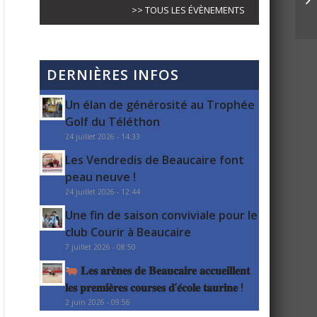
>> TOUS LES ÉVÈNEMENTS
DERNIÈRES INFOS
Un élan de générosité au Trophée
Golf du Téléthon
24 juillet 2026 - 14:33
Les Vendredis de Beaucaire font
peau neuve !
24 juillet 2026 - 12:44
Une fin de saison conviviale pour le
club Courir à Beaucaire
7 juillet 2026 - 08:50
𝐋𝐞𝐬 𝐚𝐫𝐞̀𝐧𝐞𝐬 𝐝𝐞 𝐁𝐞𝐚𝐮𝐜𝐚𝐢𝐫𝐞 𝐚𝐜𝐜𝐮𝐞𝐢𝐥𝐥𝐞𝐧𝐭
𝐥𝐞𝐬 𝐩𝐫𝐞𝐦𝐢𝐞̀𝐫𝐞𝐬 𝐜𝐨𝐮𝐫𝐬𝐞𝐬 𝐝’𝐞́𝐜𝐨𝐥𝐞 𝐭𝐚𝐮𝐫𝐢𝐧𝐞 !
2 juin 2026 - 09:56