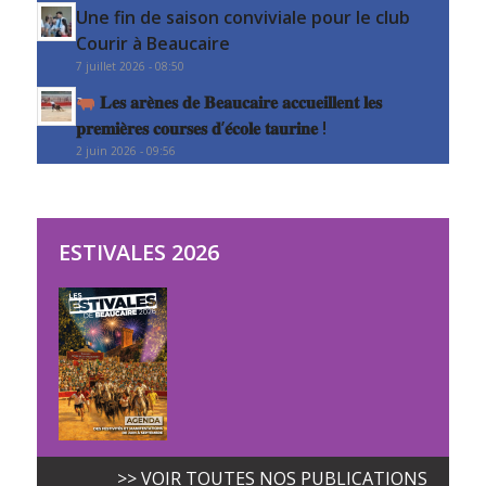
Une fin de saison conviviale pour le club
Courir à Beaucaire
7 juillet 2026 - 08:50
𝐋𝐞𝐬 𝐚𝐫𝐞̀𝐧𝐞𝐬 𝐝𝐞 𝐁𝐞𝐚𝐮𝐜𝐚𝐢𝐫𝐞 𝐚𝐜𝐜𝐮𝐞𝐢𝐥𝐥𝐞𝐧𝐭 𝐥𝐞𝐬
𝐩𝐫𝐞𝐦𝐢𝐞̀𝐫𝐞𝐬 𝐜𝐨𝐮𝐫𝐬𝐞𝐬 𝐝’𝐞́𝐜𝐨𝐥𝐞 𝐭𝐚𝐮𝐫𝐢𝐧𝐞 !
2 juin 2026 - 09:56
ESTIVALES 2026
>> VOIR TOUTES NOS PUBLICATIONS