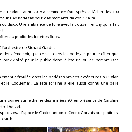
rée du Salon Taurin 2018 a commencé fort. Après le lâcher des 100
arcouru les bodégas pour des moments de convivialité.
me du disco. Une ambiance de folie avec la troupe Frenchy qui a fait
 !
ffert au public des lunettes fluos.
à l’orchestre de Richard Gardet.
ce deuxième soir, que ce soit dans les bodégas pour le dîner que
e convivialité pour le public donc, à l’heure où de nombreuses
galement déroulée dans les bodégas privées extérieures au Salon
t et le Coquemar). La fête foraine a elle aussi connu une belle
 à une soirée sur le thème des années 90, en présence de Caroline
estre Douzet.
pectives. L’Espace le Chalet annonce Cedric Garvais aux platines,
o Kitch.