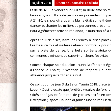
28 juillet 2018
L'Actu de Beaucaire
,
Le fil info
Et de deux ! Ce vendredi 27 juillet, la deuxième soi
taureaux, les milliers de personnes présentes ont p
A 21h30, le show offert par la Mairie était sur le thè
danser et chanter les milliers de personnes présentes
Pour agrémenter cette soirée disco, le municipalité a o
Après 1h30 de disco, la troupe Frenchy a laissé place 
Les beaucairois et visiteurs étaient nombreux pour 
sur la piste de danse. Une belle soirée gratuite d
communes diminuent ou suppriment leurs festivités.
Comme chaque soir du Salon Taurin, la fête s’est é
(L’Espace le Chalet, L’Exception de l’espace Daude
affluence jusque tard dans la nuit.
Ce soir, pour ce jour 3 du Salon Taurin 2018, place
Loeb (« C’est la ouate que j’préfère ») suivie de l’orch
Côtés bodégas extérieures, de grosses soirée en pers
l’Exception (Espace Daudet) organise une soirée Electr