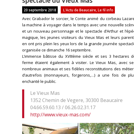
spectacle du Vieux Mas
20 septembre 2018
L'Actu de Beaucaire
,
Le fil info
Avec Grabador le sorcier, le Conte animé du corbeau Lazare
la machine à voyager dans le temps avec une nouvelle scèn
et un nouveau personnage et le spectacle d’Arthur et l’épé
magique, les jeunes visiteurs du Vieux Mas et leurs parent
en ont pris plein les yeux lors de la grande journée spectac
organisée ce dimanche 16 septembre.
L’immense bâtisse du XVIIIème siècle et ses 3 hectares d
ferme étaient également à visiter. Le Vieux Mas, avec se
nombreux animaux et ses fidèles reconstitutions des métier
d’autrefois (monnayeurs, forgerons,…) a une fois de plu
enchanté le public.
Le Vieux Mas
1352 Chemin de Vegere, 30300 Beaucaire
04.66.59.60.13 / 06.26.02.31.17
http://www.vieux-mas.com/