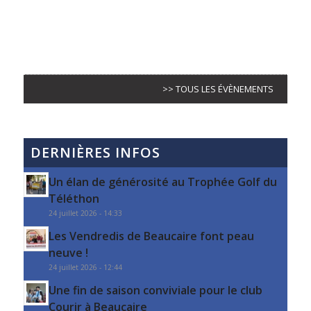
>> TOUS LES ÉVÈNEMENTS
DERNIÈRES INFOS
Un élan de générosité au Trophée Golf du
Téléthon
24 juillet 2026 - 14:33
Les Vendredis de Beaucaire font peau
neuve !
24 juillet 2026 - 12:44
Une fin de saison conviviale pour le club
Courir à Beaucaire