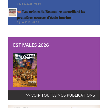
7 juillet 2026 - 08:50
𝐋𝐞𝐬 𝐚𝐫𝐞̀𝐧𝐞𝐬 𝐝𝐞 𝐁𝐞𝐚𝐮𝐜𝐚𝐢𝐫𝐞 𝐚𝐜𝐜𝐮𝐞𝐢𝐥𝐥𝐞𝐧𝐭 𝐥𝐞𝐬
𝐩𝐫𝐞𝐦𝐢𝐞̀𝐫𝐞𝐬 𝐜𝐨𝐮𝐫𝐬𝐞𝐬 𝐝’𝐞́𝐜𝐨𝐥𝐞 𝐭𝐚𝐮𝐫𝐢𝐧𝐞 !
2 juin 2026 - 09:56
ESTIVALES 2026
>> VOIR TOUTES NOS PUBLICATIONS