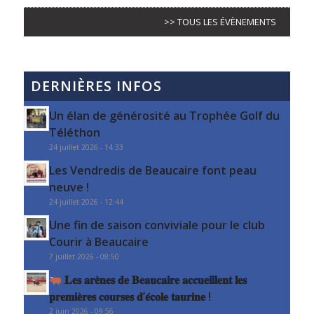
>> TOUS LES ÉVÈNEMENTS
DERNIÈRES INFOS
Un élan de générosité au Trophée Golf du
Téléthon
24 juillet 2026 - 14:33
Les Vendredis de Beaucaire font peau
neuve !
24 juillet 2026 - 12:44
Une fin de saison conviviale pour le club
Courir à Beaucaire
7 juillet 2026 - 08:50
𝐋𝐞𝐬 𝐚𝐫𝐞̀𝐧𝐞𝐬 𝐝𝐞 𝐁𝐞𝐚𝐮𝐜𝐚𝐢𝐫𝐞 𝐚𝐜𝐜𝐮𝐞𝐢𝐥𝐥𝐞𝐧𝐭 𝐥𝐞𝐬
𝐩𝐫𝐞𝐦𝐢𝐞̀𝐫𝐞𝐬 𝐜𝐨𝐮𝐫𝐬𝐞𝐬 𝐝’𝐞́𝐜𝐨𝐥𝐞 𝐭𝐚𝐮𝐫𝐢𝐧𝐞 !
2 juin 2026 - 09:56