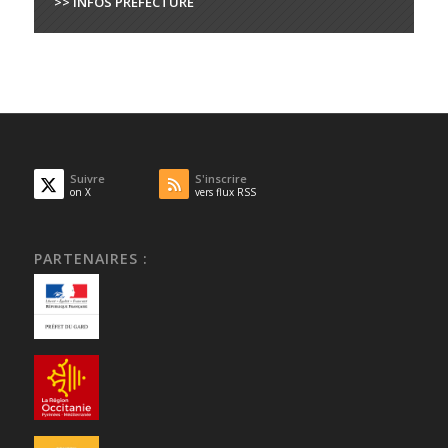
>> INFOS PRÉFECTURE
Suivre
S'inscrire
on X
vers flux RSS
PARTENAIRES :