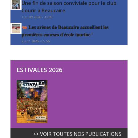
Une fin de saison conviviale pour le club
Courir à Beaucaire
7 juillet 2026 - 08:50
𝐋𝐞𝐬 𝐚𝐫𝐞̀𝐧𝐞𝐬 𝐝𝐞 𝐁𝐞𝐚𝐮𝐜𝐚𝐢𝐫𝐞 𝐚𝐜𝐜𝐮𝐞𝐢𝐥𝐥𝐞𝐧𝐭 𝐥𝐞𝐬
𝐩𝐫𝐞𝐦𝐢𝐞̀𝐫𝐞𝐬 𝐜𝐨𝐮𝐫𝐬𝐞𝐬 𝐝’𝐞́𝐜𝐨𝐥𝐞 𝐭𝐚𝐮𝐫𝐢𝐧𝐞 !
2 juin 2026 - 09:56
ESTIVALES 2026
>> VOIR TOUTES NOS PUBLICATIONS