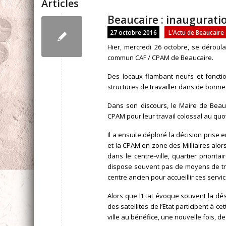
Articles
Beaucaire : inaugurat
27 octobre 2016
L'Actu de Beaucaire
Hier, mercredi 26 octobre, se déroula
commun CAF / CPAM de Beaucaire.
Des locaux flambant neufs et foncti
structures de travailler dans de bonne
Dans son discours, le Maire de Beau
CPAM pour leur travail colossal au quot
Il a ensuite déploré la décision pris
et la CPAM en zone des Milliaires alor
dans le centre-ville, quartier priorita
dispose souvent pas de moyens de tra
centre ancien pour accueillir ces servi
Alors que l’Etat évoque souvent la dése
des satellites de l’Etat participent à 
ville au bénéfice, une nouvelle fois, de