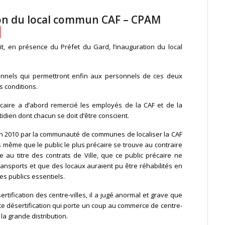
ion du local commun CAF – CPAM
it, en présence du Préfet du Gard, l’inauguration du local
onnels qui permettront enfin aux personnels de ces deux
s conditions.
caire a d’abord remercié les employés de la CAF et de la
idien dont chacun se doit d’être conscient.
e en 2010 par la communauté de communes de localiser la CAF
s même que le public le plus précaire se trouve au contraire
ire au titre des contrats de Ville, que ce public précaire ne
nsports et que des locaux auraient pu être réhabilités en
ces publics essentiels.
rtification des centre-villes, il a jugé anormal et grave que
cette désertification qui porte un coup au commerce de centre-
 la grande distribution.