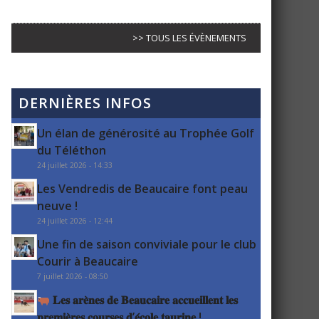
>> TOUS LES ÉVÈNEMENTS
DERNIÈRES INFOS
Un élan de générosité au Trophée Golf
du Téléthon
24 juillet 2026 - 14:33
Les Vendredis de Beaucaire font peau
neuve !
24 juillet 2026 - 12:44
Une fin de saison conviviale pour le club
Courir à Beaucaire
7 juillet 2026 - 08:50
𝐋𝐞𝐬 𝐚𝐫𝐞̀𝐧𝐞𝐬 𝐝𝐞 𝐁𝐞𝐚𝐮𝐜𝐚𝐢𝐫𝐞 𝐚𝐜𝐜𝐮𝐞𝐢𝐥𝐥𝐞𝐧𝐭 𝐥𝐞𝐬
𝐩𝐫𝐞𝐦𝐢𝐞̀𝐫𝐞𝐬 𝐜𝐨𝐮𝐫𝐬𝐞𝐬 𝐝’𝐞́𝐜𝐨𝐥𝐞 𝐭𝐚𝐮𝐫𝐢𝐧𝐞 !