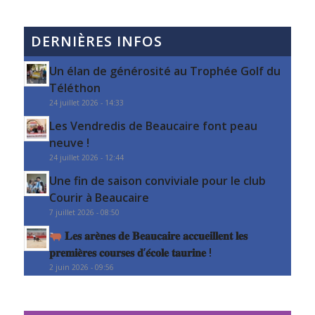
DERNIÈRES INFOS
Un élan de générosité au Trophée Golf du
Téléthon
24 juillet 2026 - 14:33
Les Vendredis de Beaucaire font peau
neuve !
24 juillet 2026 - 12:44
Une fin de saison conviviale pour le club
Courir à Beaucaire
7 juillet 2026 - 08:50
𝐋𝐞𝐬 𝐚𝐫𝐞̀𝐧𝐞𝐬 𝐝𝐞 𝐁𝐞𝐚𝐮𝐜𝐚𝐢𝐫𝐞 𝐚𝐜𝐜𝐮𝐞𝐢𝐥𝐥𝐞𝐧𝐭 𝐥𝐞𝐬
𝐩𝐫𝐞𝐦𝐢𝐞̀𝐫𝐞𝐬 𝐜𝐨𝐮𝐫𝐬𝐞𝐬 𝐝’𝐞́𝐜𝐨𝐥𝐞 𝐭𝐚𝐮𝐫𝐢𝐧𝐞 !
2 juin 2026 - 09:56