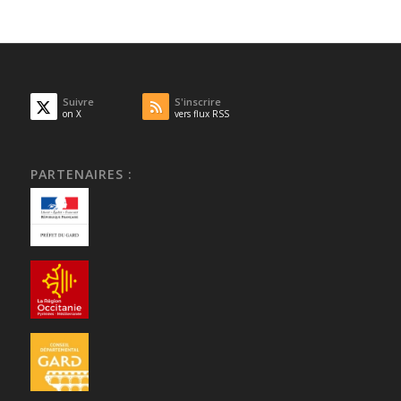
Suivre
S'inscrire
on X
vers flux RSS
PARTENAIRES :