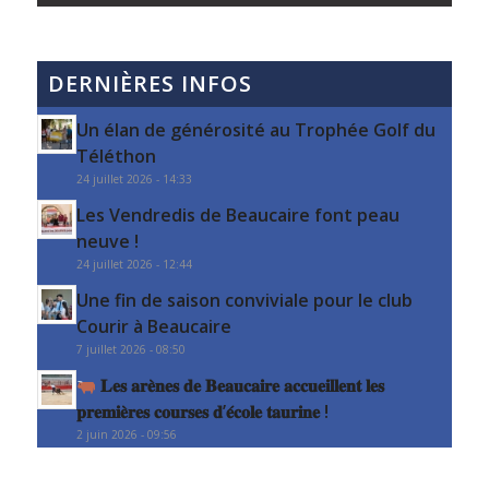
DERNIÈRES INFOS
Un élan de générosité au Trophée Golf du
Téléthon
24 juillet 2026 - 14:33
Les Vendredis de Beaucaire font peau
neuve !
24 juillet 2026 - 12:44
Une fin de saison conviviale pour le club
Courir à Beaucaire
7 juillet 2026 - 08:50
𝐋𝐞𝐬 𝐚𝐫𝐞̀𝐧𝐞𝐬 𝐝𝐞 𝐁𝐞𝐚𝐮𝐜𝐚𝐢𝐫𝐞 𝐚𝐜𝐜𝐮𝐞𝐢𝐥𝐥𝐞𝐧𝐭 𝐥𝐞𝐬
𝐩𝐫𝐞𝐦𝐢𝐞̀𝐫𝐞𝐬 𝐜𝐨𝐮𝐫𝐬𝐞𝐬 𝐝’𝐞́𝐜𝐨𝐥𝐞 𝐭𝐚𝐮𝐫𝐢𝐧𝐞 !
2 juin 2026 - 09:56