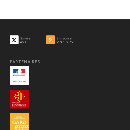
Suivre
S'inscrire
on X
vers flux RSS
PARTENAIRES :