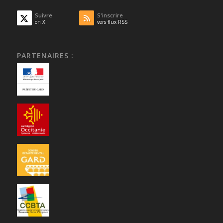
Suivre
S'inscrire
on X
vers flux RSS
PARTENAIRES :