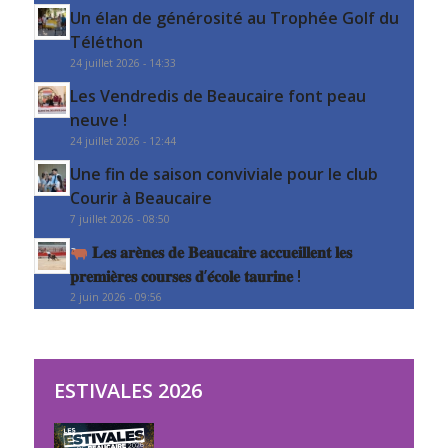
Un élan de générosité au Trophée Golf du
Téléthon
24 juillet 2026 - 14:33
Les Vendredis de Beaucaire font peau
neuve !
24 juillet 2026 - 12:44
Une fin de saison conviviale pour le club
Courir à Beaucaire
7 juillet 2026 - 08:50
𝐋𝐞𝐬 𝐚𝐫𝐞̀𝐧𝐞𝐬 𝐝𝐞 𝐁𝐞𝐚𝐮𝐜𝐚𝐢𝐫𝐞 𝐚𝐜𝐜𝐮𝐞𝐢𝐥𝐥𝐞𝐧𝐭 𝐥𝐞𝐬
𝐩𝐫𝐞𝐦𝐢𝐞̀𝐫𝐞𝐬 𝐜𝐨𝐮𝐫𝐬𝐞𝐬 𝐝’𝐞́𝐜𝐨𝐥𝐞 𝐭𝐚𝐮𝐫𝐢𝐧𝐞 !
2 juin 2026 - 09:56
ESTIVALES 2026