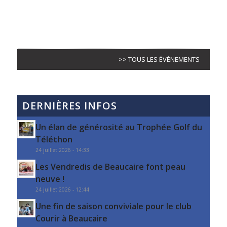
>> TOUS LES ÉVÈNEMENTS
DERNIÈRES INFOS
Un élan de générosité au Trophée Golf du
Téléthon
24 juillet 2026 - 14:33
Les Vendredis de Beaucaire font peau
neuve !
24 juillet 2026 - 12:44
Une fin de saison conviviale pour le club
Courir à Beaucaire