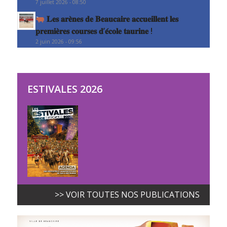
7 juillet 2026 - 08:50
𝐋𝐞𝐬 𝐚𝐫𝐞̀𝐧𝐞𝐬 𝐝𝐞 𝐁𝐞𝐚𝐮𝐜𝐚𝐢𝐫𝐞 𝐚𝐜𝐜𝐮𝐞𝐢𝐥𝐥𝐞𝐧𝐭 𝐥𝐞𝐬
𝐩𝐫𝐞𝐦𝐢𝐞̀𝐫𝐞𝐬 𝐜𝐨𝐮𝐫𝐬𝐞𝐬 𝐝’𝐞́𝐜𝐨𝐥𝐞 𝐭𝐚𝐮𝐫𝐢𝐧𝐞 !
2 juin 2026 - 09:56
ESTIVALES 2026
>> VOIR TOUTES NOS PUBLICATIONS