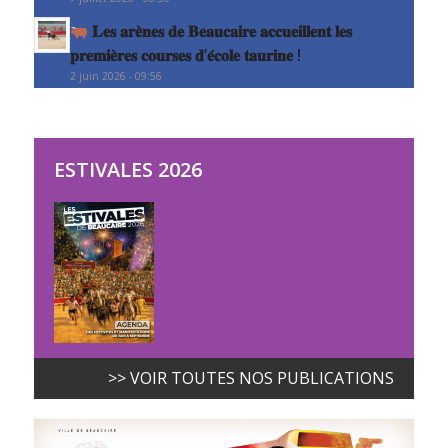
𝐋𝐞𝐬 𝐚𝐫𝐞̀𝐧𝐞𝐬 𝐝𝐞 𝐁𝐞𝐚𝐮𝐜𝐚𝐢𝐫𝐞 𝐚𝐜𝐜𝐮𝐞𝐢𝐥𝐥𝐞𝐧𝐭 𝐥𝐞𝐬
𝐩𝐫𝐞𝐦𝐢𝐞̀𝐫𝐞𝐬 𝐜𝐨𝐮𝐫𝐬𝐞𝐬 𝐝’𝐞́𝐜𝐨𝐥𝐞 𝐭𝐚𝐮𝐫𝐢𝐧𝐞 !
2 juin 2026 - 09:56
ESTIVALES 2026
>> VOIR TOUTES NOS PUBLICATIONS