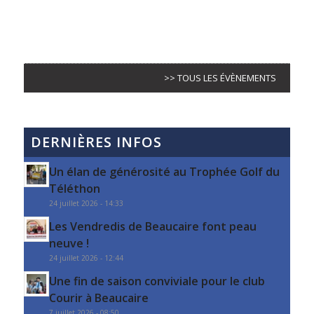
>> TOUS LES ÉVÈNEMENTS
DERNIÈRES INFOS
Un élan de générosité au Trophée Golf du
Téléthon
24 juillet 2026 - 14:33
Les Vendredis de Beaucaire font peau
neuve !
24 juillet 2026 - 12:44
Une fin de saison conviviale pour le club
Courir à Beaucaire
7 juillet 2026 - 08:50