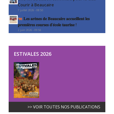
Courir à Beaucaire
7 juillet 2026 - 08:50
𝐋𝐞𝐬 𝐚𝐫𝐞̀𝐧𝐞𝐬 𝐝𝐞 𝐁𝐞𝐚𝐮𝐜𝐚𝐢𝐫𝐞 𝐚𝐜𝐜𝐮𝐞𝐢𝐥𝐥𝐞𝐧𝐭 𝐥𝐞𝐬
𝐩𝐫𝐞𝐦𝐢𝐞̀𝐫𝐞𝐬 𝐜𝐨𝐮𝐫𝐬𝐞𝐬 𝐝’𝐞́𝐜𝐨𝐥𝐞 𝐭𝐚𝐮𝐫𝐢𝐧𝐞 !
2 juin 2026 - 09:56
ESTIVALES 2026
>> VOIR TOUTES NOS PUBLICATIONS