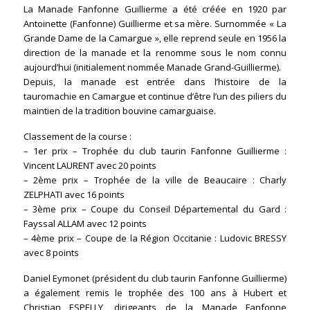
La Manade Fanfonne Guillierme a été créée en 1920 par
Antoinette (Fanfonne) Guillierme et sa mère. Surnommée « La
Grande Dame de la Camargue », elle reprend seule en 1956 la
direction de la manade et la renomme sous le nom connu
aujourd’hui (initialement nommée Manade Grand-Guillierme).
Depuis, la manade est entrée dans l’histoire de la
tauromachie en Camargue et continue d’être l’un des piliers du
maintien de la tradition bouvine camarguaise.
Classement de la course :
– 1er prix – Trophée du club taurin Fanfonne Guillierme :
Vincent LAURENT avec 20 points
– 2ème prix – Trophée de la ville de Beaucaire : Charly
ZELPHATI avec 16 points
– 3ème prix – Coupe du Conseil Départemental du Gard :
Fayssal ALLAM avec 12 points
– 4ème prix – Coupe de la Région Occitanie : Ludovic BRESSY
avec 8 points
Daniel Eymonet (président du club taurin Fanfonne Guillierme)
a également remis le trophée des 100 ans à Hubert et
Christian ESPELLY, dirigeants de la Manade Fanfonne