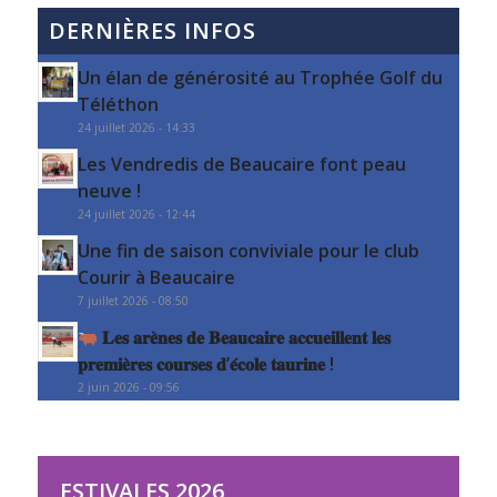
DERNIÈRES INFOS
Un élan de générosité au Trophée Golf du
Téléthon
24 juillet 2026 - 14:33
Les Vendredis de Beaucaire font peau
neuve !
24 juillet 2026 - 12:44
Une fin de saison conviviale pour le club
Courir à Beaucaire
7 juillet 2026 - 08:50
𝐋𝐞𝐬 𝐚𝐫𝐞̀𝐧𝐞𝐬 𝐝𝐞 𝐁𝐞𝐚𝐮𝐜𝐚𝐢𝐫𝐞 𝐚𝐜𝐜𝐮𝐞𝐢𝐥𝐥𝐞𝐧𝐭 𝐥𝐞𝐬
𝐩𝐫𝐞𝐦𝐢𝐞̀𝐫𝐞𝐬 𝐜𝐨𝐮𝐫𝐬𝐞𝐬 𝐝’𝐞́𝐜𝐨𝐥𝐞 𝐭𝐚𝐮𝐫𝐢𝐧𝐞 !
2 juin 2026 - 09:56
ESTIVALES 2026