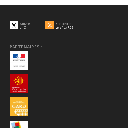
Suivre
S'inscrire
on X
vers flux RSS
PARTENAIRES :