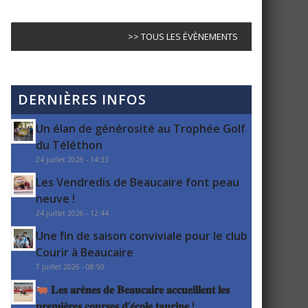
>> TOUS LES ÉVÈNEMENTS
DERNIÈRES INFOS
Un élan de générosité au Trophée Golf
du Téléthon
24 juillet 2026 - 14:33
Les Vendredis de Beaucaire font peau
neuve !
24 juillet 2026 - 12:44
Une fin de saison conviviale pour le club
Courir à Beaucaire
7 juillet 2026 - 08:50
𝐋𝐞𝐬 𝐚𝐫𝐞̀𝐧𝐞𝐬 𝐝𝐞 𝐁𝐞𝐚𝐮𝐜𝐚𝐢𝐫𝐞 𝐚𝐜𝐜𝐮𝐞𝐢𝐥𝐥𝐞𝐧𝐭 𝐥𝐞𝐬
𝐩𝐫𝐞𝐦𝐢𝐞̀𝐫𝐞𝐬 𝐜𝐨𝐮𝐫𝐬𝐞𝐬 𝐝’𝐞́𝐜𝐨𝐥𝐞 𝐭𝐚𝐮𝐫𝐢𝐧𝐞 !