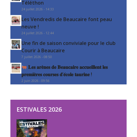
Téléthon
24 juillet 2026 - 14:33
Les Vendredis de Beaucaire font peau
neuve !
24 juillet 2026 - 12:44
Une fin de saison conviviale pour le club
Courir à Beaucaire
7 juillet 2026 - 08:50
𝐋𝐞𝐬 𝐚𝐫𝐞̀𝐧𝐞𝐬 𝐝𝐞 𝐁𝐞𝐚𝐮𝐜𝐚𝐢𝐫𝐞 𝐚𝐜𝐜𝐮𝐞𝐢𝐥𝐥𝐞𝐧𝐭 𝐥𝐞𝐬
𝐩𝐫𝐞𝐦𝐢𝐞̀𝐫𝐞𝐬 𝐜𝐨𝐮𝐫𝐬𝐞𝐬 𝐝’𝐞́𝐜𝐨𝐥𝐞 𝐭𝐚𝐮𝐫𝐢𝐧𝐞 !
2 juin 2026 - 09:56
ESTIVALES 2026