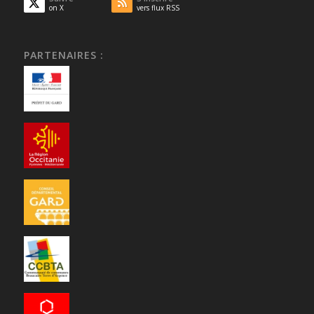
on X
vers flux RSS
PARTENAIRES :