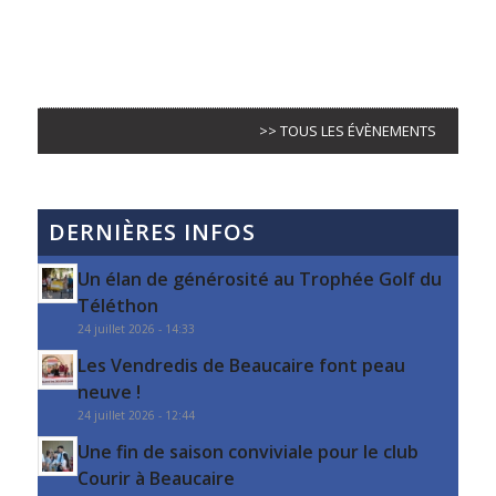
>> TOUS LES ÉVÈNEMENTS
DERNIÈRES INFOS
Un élan de générosité au Trophée Golf du
Téléthon
24 juillet 2026 - 14:33
Les Vendredis de Beaucaire font peau
neuve !
24 juillet 2026 - 12:44
Une fin de saison conviviale pour le club
Courir à Beaucaire