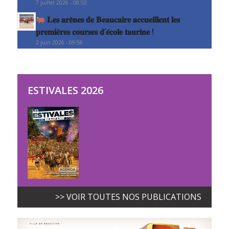
7 juillet 2026 - 08:50
𝐋𝐞𝐬 𝐚𝐫𝐞̀𝐧𝐞𝐬 𝐝𝐞 𝐁𝐞𝐚𝐮𝐜𝐚𝐢𝐫𝐞 𝐚𝐜𝐜𝐮𝐞𝐢𝐥𝐥𝐞𝐧𝐭 𝐥𝐞𝐬
𝐩𝐫𝐞𝐦𝐢𝐞̀𝐫𝐞𝐬 𝐜𝐨𝐮𝐫𝐬𝐞𝐬 𝐝’𝐞́𝐜𝐨𝐥𝐞 𝐭𝐚𝐮𝐫𝐢𝐧𝐞 !
2 juin 2026 - 09:56
ESTIVALES 2026
>> VOIR TOUTES NOS PUBLICATIONS