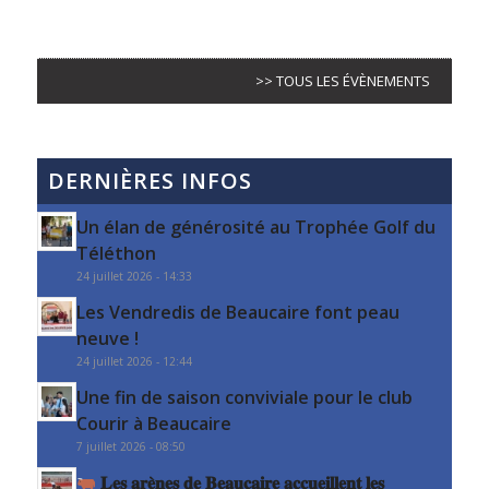
>> TOUS LES ÉVÈNEMENTS
DERNIÈRES INFOS
Un élan de générosité au Trophée Golf du
Téléthon
24 juillet 2026 - 14:33
Les Vendredis de Beaucaire font peau
neuve !
24 juillet 2026 - 12:44
Une fin de saison conviviale pour le club
Courir à Beaucaire
7 juillet 2026 - 08:50
𝐋𝐞𝐬 𝐚𝐫𝐞̀𝐧𝐞𝐬 𝐝𝐞 𝐁𝐞𝐚𝐮𝐜𝐚𝐢𝐫𝐞 𝐚𝐜𝐜𝐮𝐞𝐢𝐥𝐥𝐞𝐧𝐭 𝐥𝐞𝐬