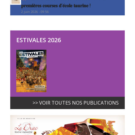
𝐩𝐫𝐞𝐦𝐢𝐞̀𝐫𝐞𝐬 𝐜𝐨𝐮𝐫𝐬𝐞𝐬 𝐝’𝐞́𝐜𝐨𝐥𝐞 𝐭𝐚𝐮𝐫𝐢𝐧𝐞 !
2 juin 2026 - 09:56
ESTIVALES 2026
>> VOIR TOUTES NOS PUBLICATIONS