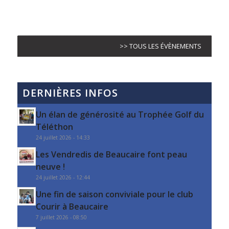
>> TOUS LES ÉVÈNEMENTS
DERNIÈRES INFOS
Un élan de générosité au Trophée Golf du
Téléthon
24 juillet 2026 - 14:33
Les Vendredis de Beaucaire font peau
neuve !
24 juillet 2026 - 12:44
Une fin de saison conviviale pour le club
Courir à Beaucaire
7 juillet 2026 - 08:50