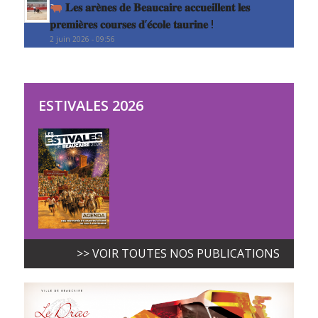
𝐋𝐞𝐬 𝐚𝐫𝐞̀𝐧𝐞𝐬 𝐝𝐞 𝐁𝐞𝐚𝐮𝐜𝐚𝐢𝐫𝐞 𝐚𝐜𝐜𝐮𝐞𝐢𝐥𝐥𝐞𝐧𝐭 𝐥𝐞𝐬
𝐩𝐫𝐞𝐦𝐢𝐞̀𝐫𝐞𝐬 𝐜𝐨𝐮𝐫𝐬𝐞𝐬 𝐝’𝐞́𝐜𝐨𝐥𝐞 𝐭𝐚𝐮𝐫𝐢𝐧𝐞 !
2 juin 2026 - 09:56
ESTIVALES 2026
>> VOIR TOUTES NOS PUBLICATIONS