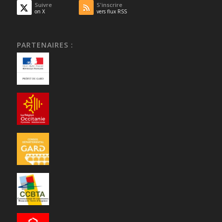
Suivre
S'inscrire
on X
vers flux RSS
PARTENAIRES :