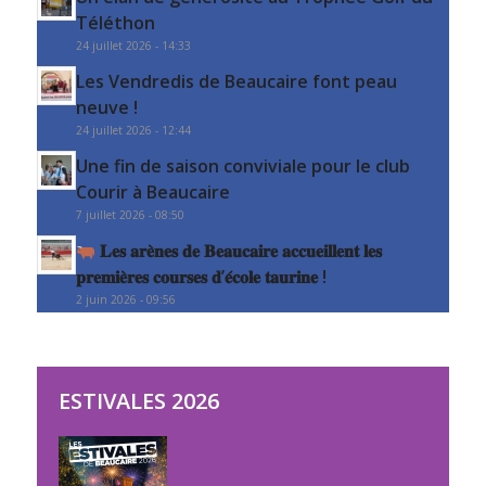
Téléthon
24 juillet 2026 - 14:33
Les Vendredis de Beaucaire font peau
neuve !
24 juillet 2026 - 12:44
Une fin de saison conviviale pour le club
Courir à Beaucaire
7 juillet 2026 - 08:50
𝐋𝐞𝐬 𝐚𝐫𝐞̀𝐧𝐞𝐬 𝐝𝐞 𝐁𝐞𝐚𝐮𝐜𝐚𝐢𝐫𝐞 𝐚𝐜𝐜𝐮𝐞𝐢𝐥𝐥𝐞𝐧𝐭 𝐥𝐞𝐬
𝐩𝐫𝐞𝐦𝐢𝐞̀𝐫𝐞𝐬 𝐜𝐨𝐮𝐫𝐬𝐞𝐬 𝐝’𝐞́𝐜𝐨𝐥𝐞 𝐭𝐚𝐮𝐫𝐢𝐧𝐞 !
2 juin 2026 - 09:56
ESTIVALES 2026