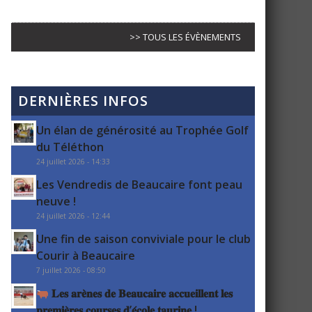
>> TOUS LES ÉVÈNEMENTS
DERNIÈRES INFOS
Un élan de générosité au Trophée Golf
du Téléthon
24 juillet 2026 - 14:33
Les Vendredis de Beaucaire font peau
neuve !
24 juillet 2026 - 12:44
Une fin de saison conviviale pour le club
Courir à Beaucaire
7 juillet 2026 - 08:50
𝐋𝐞𝐬 𝐚𝐫𝐞̀𝐧𝐞𝐬 𝐝𝐞 𝐁𝐞𝐚𝐮𝐜𝐚𝐢𝐫𝐞 𝐚𝐜𝐜𝐮𝐞𝐢𝐥𝐥𝐞𝐧𝐭 𝐥𝐞𝐬
𝐩𝐫𝐞𝐦𝐢𝐞̀𝐫𝐞𝐬 𝐜𝐨𝐮𝐫𝐬𝐞𝐬 𝐝’𝐞́𝐜𝐨𝐥𝐞 𝐭𝐚𝐮𝐫𝐢𝐧𝐞 !