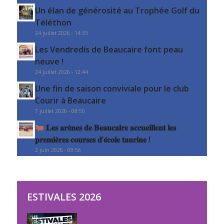
Un élan de générosité au Trophée Golf du
Téléthon
24 juillet 2026 - 14:33
Les Vendredis de Beaucaire font peau
neuve !
24 juillet 2026 - 12:44
Une fin de saison conviviale pour le club
Courir à Beaucaire
7 juillet 2026 - 08:50
𝐋𝐞𝐬 𝐚𝐫𝐞̀𝐧𝐞𝐬 𝐝𝐞 𝐁𝐞𝐚𝐮𝐜𝐚𝐢𝐫𝐞 𝐚𝐜𝐜𝐮𝐞𝐢𝐥𝐥𝐞𝐧𝐭 𝐥𝐞𝐬
𝐩𝐫𝐞𝐦𝐢𝐞̀𝐫𝐞𝐬 𝐜𝐨𝐮𝐫𝐬𝐞𝐬 𝐝’𝐞́𝐜𝐨𝐥𝐞 𝐭𝐚𝐮𝐫𝐢𝐧𝐞 !
2 juin 2026 - 09:56
ESTIVALES 2026