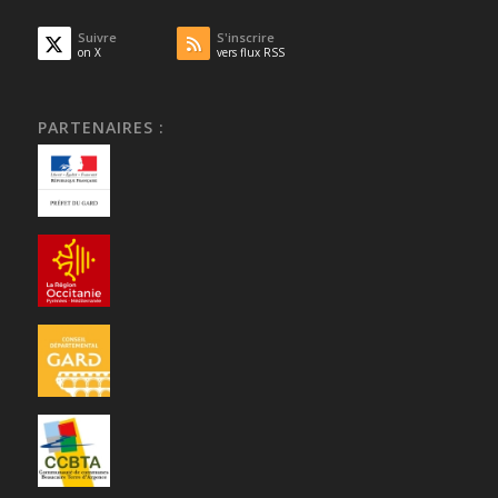
Suivre
S'inscrire
on X
vers flux RSS
PARTENAIRES :