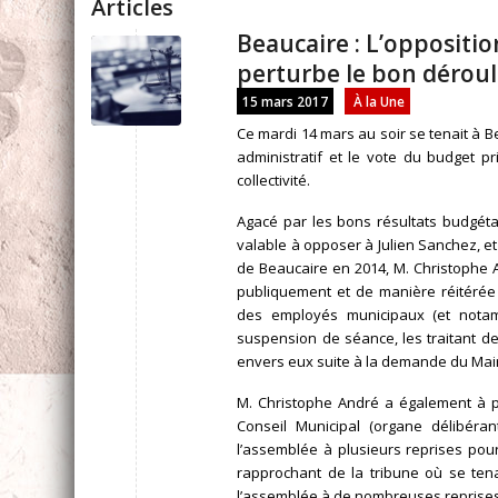
Articles
Beaucaire : L’oppositio
perturbe le bon dérou
15 mars 2017
À la Une
Ce mardi 14 mars au soir se tenait à 
administratif et le vote du budget pr
collectivité.
Agacé par les bons résultats budgéta
valable à opposer à Julien Sanchez, et
de Beaucaire en 2014, M. Christophe A
publiquement et de manière réitérée 
des employés municipaux (et nota
suspension de séance, les traitant de
envers eux suite à la demande du Mair
M. Christophe André a également à p
Conseil Municipal (organe délibér
l’assemblée à plusieurs reprises pour
rapprochant de la tribune où se tena
l’assemblée à de nombreuses reprises