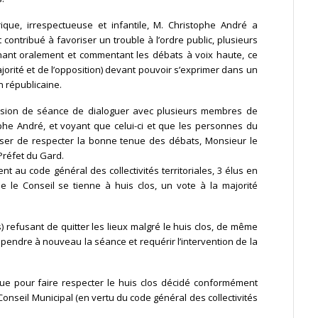
rique, irrespectueuse et infantile, M. Christophe André a
 contribué à favoriser un trouble à l’ordre public, plusieurs
enant oralement et commentant les débats à voix haute, ce
majorité et de l’opposition) devant pouvoir s’exprimer dans un
n républicaine.
nsion de séance de dialoguer avec plusieurs membres de
phe André, et voyant que celui-ci et que les personnes du
user de respecter la bonne tenue des débats, Monsieur le
Préfet du Gard.
t au code général des collectivités territoriales, 3 élus en
le Conseil se tienne à huis clos, un vote à la majorité
) refusant de quitter les lieux malgré le huis clos, de même
spendre à nouveau la séance et requérir l’intervention de la
enue pour faire respecter le huis clos décidé conformément
Conseil Municipal (en vertu du code général des collectivités