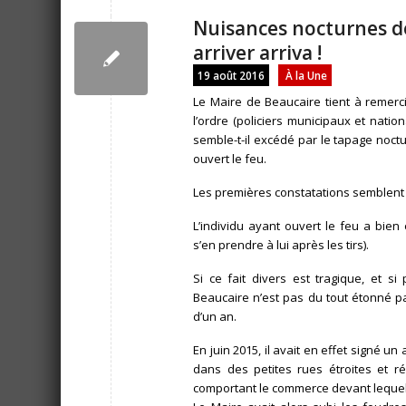
Nuisances nocturnes de
arriver arriva !
19 août 2016
À la Une
Le Maire de Beaucaire tient à remerci
l’ordre (policiers municipaux et natio
semble-t-il excédé par le tapage noc
ouvert le feu.
Les premières constatations semblent é
L’individu ayant ouvert le feu a bie
s’en prendre à lui après les tirs).
Si ce fait divers est tragique, et s
Beaucaire n’est pas du tout étonné par
d’un an.
En juin 2015, il avait en effet signé 
dans des petites rues étroites et r
comportant le commerce devant lequel s