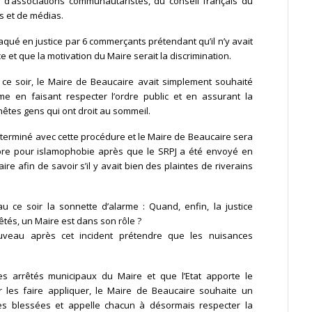
s d’associations communautaristes, du conseil français du
s et de médias.
taqué en justice par 6 commerçants prétendant qu’il n’y avait
t que la motivation du Maire serait la discrimination.
t ce soir, le Maire de Beaucaire avait simplement souhaité
e en faisant respecter l’ordre public et en assurant la
nnêtes gens qui ont droit au sommeil.
as terminé avec cette procédure et le Maire de Beaucaire sera
bre pour islamophobie après que le SRPJ a été envoyé en
 afin de savoir s’il y avait bien des plaintes de riverains
 ce soir la sonnette d’alarme : Quand, enfin, la justice
rêtés, un Maire est dans son rôle ?
uveau après cet incident prétendre que les nuisances
les arrêtés municipaux du Maire et que l’Etat apporte le
r les faire appliquer, le Maire de Beaucaire souhaite un
s blessées et appelle chacun à désormais respecter la