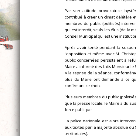
Par son attitude provocatrice, hysté
contribué à créer un climat délétère et
membres du public (politisés) interv
qui est interdit, seuls les élus (de la 
Conseil Municipal qui est une institutio
Après avoir tenté pendant la suspe
l’opposition et même avec M. Christo
public concernées persistaient à ref
Maire a informé des faits Monsieur le 
À la reprise de la séance, conformémen
plus du Maire ont demandé à ce que 
confirmant ce choix.
Plusieurs membres du public (politisés
que la presse locale, le Maire a dû su
force publique.
La police nationale est alors interv
aux textes par la majorité absolue du 
territoriales).