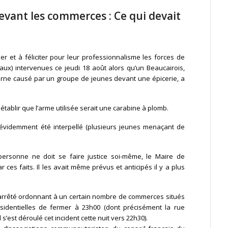
vant les commerces : Ce qui devait
er et à féliciter pour leur professionnalisme les forces de
naux) intervenues ce jeudi 18 août alors qu’un Beaucairois,
turne causé par un groupe de jeunes devant une épicerie, a
tablir que l’arme utilisée serait une carabine à plomb.
n évidemment été interpellé (plusieurs jeunes menaçant de
i personne ne doit se faire justice soi-même, le Maire de
 ces faits. Il les avait même prévus et anticipés il y a plus
un arrêté ordonnant à un certain nombre de commerces situés
ésidentielles de fermer à 23h00 (dont précisément la rue
’est déroulé cet incident cette nuit vers 22h30).