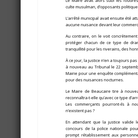
Le Maire avait alors subi les foudre
culte musulman, d’opposants politique
L’arrêté municipal avait ensuite été at
aucune nuisance devant leur commerce e
Au contraire, on le voit concrètemen
protéger chacun de ce type de dram
tranquillité pour les riverains, des ho
À ce jour, la justice n’en a toujours p
à nouveau au Tribunal le 22 septem
Mairie pour une enquête complémentaire
pour des nuisances nocturnes.
Le Maire de Beaucaire tire à nouveau
reconnaîtra-t-elle qu’avec ce type d’ar
Les commerçants pourront-ils à no
n’existent pas ?
En attendant que la justice valide 
concours de la police nationale pou
prompt rétablissement aux personne