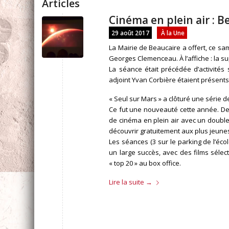
Articles
Cinéma en plein air : ‪
29 août 2017
À la Une
La Mairie de Beaucaire a offert, ce sa
Georges Clemenceau. À l’affiche : la s
La séance était précédée d’activités 
adjoint Yvan Corbière étaient présents 
« Seul sur Mars » a clôturé une série de
Ce fut une nouveauté cette année. Depu
de cinéma en plein air avec un double 
découvrir gratuitement aux plus jeune
Les séances (3 sur le parking de l’éco
un large succès, avec des films séle
« top 20 » au box office.
Lire la suite
→