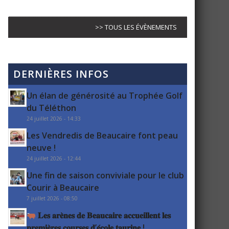
>> TOUS LES ÉVÈNEMENTS
DERNIÈRES INFOS
Un élan de générosité au Trophée Golf
du Téléthon
24 juillet 2026 - 14:33
Les Vendredis de Beaucaire font peau
neuve !
24 juillet 2026 - 12:44
Une fin de saison conviviale pour le club
Courir à Beaucaire
7 juillet 2026 - 08:50
𝐋𝐞𝐬 𝐚𝐫𝐞̀𝐧𝐞𝐬 𝐝𝐞 𝐁𝐞𝐚𝐮𝐜𝐚𝐢𝐫𝐞 𝐚𝐜𝐜𝐮𝐞𝐢𝐥𝐥𝐞𝐧𝐭 𝐥𝐞𝐬
𝐩𝐫𝐞𝐦𝐢𝐞̀𝐫𝐞𝐬 𝐜𝐨𝐮𝐫𝐬𝐞𝐬 𝐝’𝐞́𝐜𝐨𝐥𝐞 𝐭𝐚𝐮𝐫𝐢𝐧𝐞 !