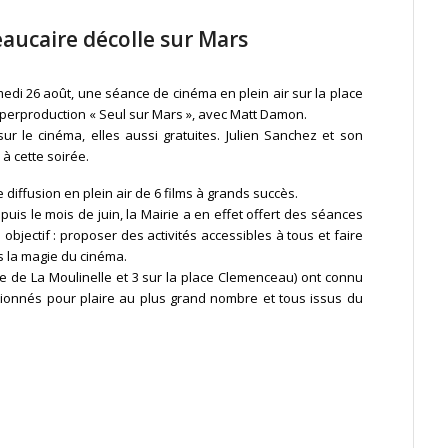
Beaucaire décolle sur Mars
medi 26 août, une séance de cinéma en plein air sur la place
uperproduction « Seul sur Mars », avec Matt Damon.
sur le cinéma, elles aussi gratuites. Julien Sanchez et son
à cette soirée.
 diffusion en plein air de 6 films à grands succès.
is le mois de juin, la Mairie a en effet offert des séances
objectif : proposer des activités accessibles à tous et faire
s la magie du cinéma.
le de La Moulinelle et 3 sur la place Clemenceau) ont connu
ctionnés pour plaire au plus grand nombre et tous issus du