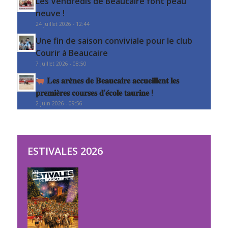
Les Vendredis de Beaucaire font peau
neuve !
24 juillet 2026 - 12:44
Une fin de saison conviviale pour le club
Courir à Beaucaire
7 juillet 2026 - 08:50
𝐋𝐞𝐬 𝐚𝐫𝐞̀𝐧𝐞𝐬 𝐝𝐞 𝐁𝐞𝐚𝐮𝐜𝐚𝐢𝐫𝐞 𝐚𝐜𝐜𝐮𝐞𝐢𝐥𝐥𝐞𝐧𝐭 𝐥𝐞𝐬
𝐩𝐫𝐞𝐦𝐢𝐞̀𝐫𝐞𝐬 𝐜𝐨𝐮𝐫𝐬𝐞𝐬 𝐝’𝐞́𝐜𝐨𝐥𝐞 𝐭𝐚𝐮𝐫𝐢𝐧𝐞 !
2 juin 2026 - 09:56
ESTIVALES 2026