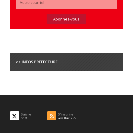
>> INFOS PRÉFECTURE
Suivre
S'inscrire
on X
vers flux RSS