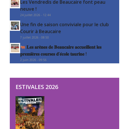
Les Vendredis de Beaucaire font peau
neuve !
24 juillet 2026 - 12:44
Une fin de saison conviviale pour le club
Courir à Beaucaire
7 juillet 2026 - 08:50
𝐋𝐞𝐬 𝐚𝐫𝐞̀𝐧𝐞𝐬 𝐝𝐞 𝐁𝐞𝐚𝐮𝐜𝐚𝐢𝐫𝐞 𝐚𝐜𝐜𝐮𝐞𝐢𝐥𝐥𝐞𝐧𝐭 𝐥𝐞𝐬
𝐩𝐫𝐞𝐦𝐢𝐞̀𝐫𝐞𝐬 𝐜𝐨𝐮𝐫𝐬𝐞𝐬 𝐝’𝐞́𝐜𝐨𝐥𝐞 𝐭𝐚𝐮𝐫𝐢𝐧𝐞 !
2 juin 2026 - 09:56
ESTIVALES 2026