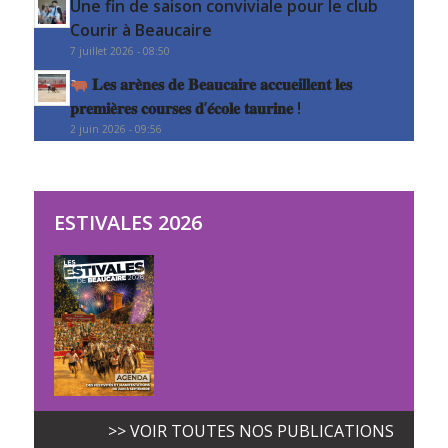
Une fin de saison conviviale pour le club
Courir à Beaucaire
7 juillet 2026 - 08:50
𝐋𝐞𝐬 𝐚𝐫𝐞̀𝐧𝐞𝐬 𝐝𝐞 𝐁𝐞𝐚𝐮𝐜𝐚𝐢𝐫𝐞 𝐚𝐜𝐜𝐮𝐞𝐢𝐥𝐥𝐞𝐧𝐭 𝐥𝐞𝐬
𝐩𝐫𝐞𝐦𝐢𝐞̀𝐫𝐞𝐬 𝐜𝐨𝐮𝐫𝐬𝐞𝐬 𝐝’𝐞́𝐜𝐨𝐥𝐞 𝐭𝐚𝐮𝐫𝐢𝐧𝐞 !
2 juin 2026 - 09:56
ESTIVALES 2026
>> VOIR TOUTES NOS PUBLICATIONS