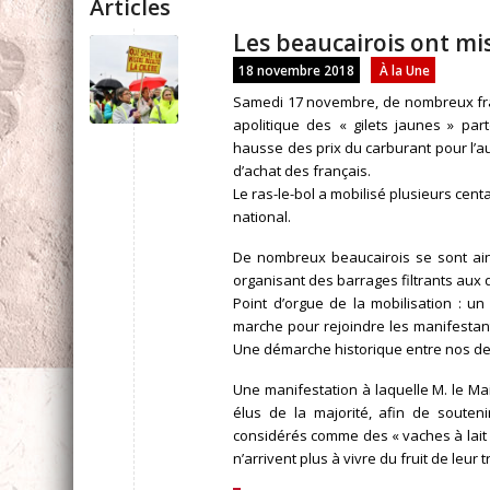
Articles
Les beaucairois ont mis
18 novembre 2018
À la Une
Samedi 17 novembre, de nombreux fran
apolitique des « gilets jaunes » par
hausse des prix du carburant pour l’au
d’achat des français.
Le ras-le-bol a mobilisé plusieurs cent
national.
De nombreux beaucairois se sont ai
organisant des barrages filtrants aux d
Point d’orgue de la mobilisation : un
marche pour rejoindre les manifestant
Une démarche historique entre nos deu
Une manifestation à laquelle M. le Mai
élus de la majorité, afin de souteni
considérés comme des « vaches à lait 
n’arrivent plus à vivre du fruit de leur tr