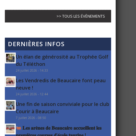
>> TOUS LES ÉVÈNEMENTS
DERNIÈRES INFOS
Un élan de générosité au Trophée Golf
du Téléthon
24 juillet 2026 - 14:33
Les Vendredis de Beaucaire font peau
neuve !
24 juillet 2026 - 12:44
Une fin de saison conviviale pour le club
Courir à Beaucaire
7 juillet 2026 - 08:50
𝐋𝐞𝐬 𝐚𝐫𝐞̀𝐧𝐞𝐬 𝐝𝐞 𝐁𝐞𝐚𝐮𝐜𝐚𝐢𝐫𝐞 𝐚𝐜𝐜𝐮𝐞𝐢𝐥𝐥𝐞𝐧𝐭 𝐥𝐞𝐬
𝐩𝐫𝐞𝐦𝐢𝐞̀𝐫𝐞𝐬 𝐜𝐨𝐮𝐫𝐬𝐞𝐬 𝐝’𝐞́𝐜𝐨𝐥𝐞 𝐭𝐚𝐮𝐫𝐢𝐧𝐞 !