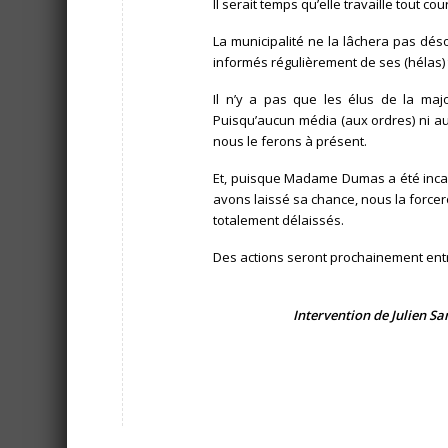
Il serait temps qu’elle travaille tout cour
La municipalité ne la lâchera pas déso
informés régulièrement de ses (hélas
Il n’y a pas que les élus de la majo
Puisqu’aucun média (aux ordres) ni a
nous le ferons à présent.
Et, puisque Madame Dumas a été incap
avons laissé sa chance, nous la forcer
totalement délaissés.
Des actions seront prochainement entre
Intervention de Julien Sa