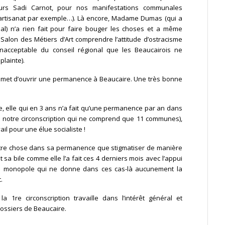
cours Sadi Carnot, pour nos manifestations communales
l’artisanat par exemple…). Là encore, Madame Dumas (qui a
nal) n’a rien fait pour faire bouger les choses et a même
Salon des Métiers d’Art comprendre l’attitude d’ostracisme
inacceptable du conseil régional que les Beaucairois ne
plainte).
met d’ouvrir une permanence à Beaucaire. Une très bonne
, elle qui en 3 ans n’a fait qu’une permanence par an dans
de notre circonscription qui ne comprend que 11 communes),
il pour une élue socialiste !
autre chose dans sa permanence que stigmatiser de manière
t sa bile comme elle l’a fait ces 4 derniers mois avec l’appui
 de monopole qui ne donne dans ces cas-là aucunement la
.
 1re circonscription travaille dans l’intérêt général et
ossiers de Beaucaire.