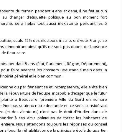
absente du terrain pendant 4 ans et demi, il ne fait aucun
su changer d’étiquette politique au bon moment fort
rche, sera hélas tout aussi inexistante pendant les 5
battue, seuls 15% des électeurs inscrits ont voté Françoise
s démontrant ainsi qu’ils ne sont pas dupes de l’absence
re de Beaucaire.
voirs pendant 5 ans (État, Parlement, Région, Département),
t pour faire avancer les dossiers Beaucairois main dans la
 l’intérêt général et le bien commun.
iticienne ou par fainéantise et incompétence, elle a été bien
e la réouverture de l’écluse, incapable d’exiger que le futur
implanté à Beaucaire (première Ville du Gard en nombre
n’a même pas soutenu notre demande en ce sens, considérant
e (et des alentours) n’ont pas le droit d’étudier dans de
ander à ses amis politiques de traiter les habitants de
entière. Nous attendons toujours les réponses du conseil
 (pour la réhabilitation de la principale école du quartier